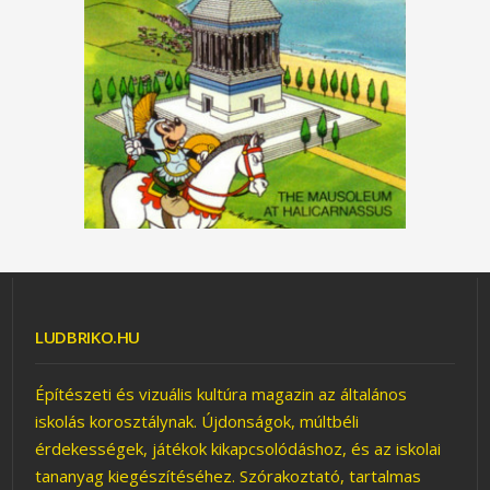
LUDBRIKO.HU
Építészeti és vizuális kultúra magazin az általános
iskolás korosztálynak. Újdonságok, múltbéli
érdekességek, játékok kikapcsolódáshoz, és az iskolai
tananyag kiegészítéséhez. Szórakoztató, tartalmas