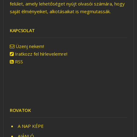
felület, amely lehetőséget nyújt olvasói számára, hogy
saját élményeiket, alkotásaikat is megmutassák.
KAPCSOLAT
A 7 CSODA DISNEY-
ÉKKEL
Üzenj nekem!
Iratkozz fel hírlevelemre!
RSS
ROVATOK
A NAP KÉPE
AJÁNLÓ