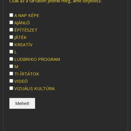
Csak az a tartalom jelenik meg, amit bejelölsz.
A NAP KÉPE
AJÁNLÓ
ÉPÍTÉSZET
JÁTÉK
KREATÍV
L
LUDBRIKO PROGRAM
M
TI ÍRTÁTOK
VIDEÓ
VIZUÁLIS KULTÚRA