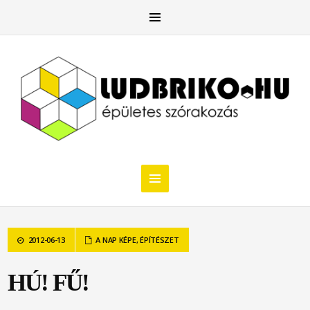
2012-06-13
A NAP KÉPE
,
ÉPÍTÉSZET
HÚ! FŰ!