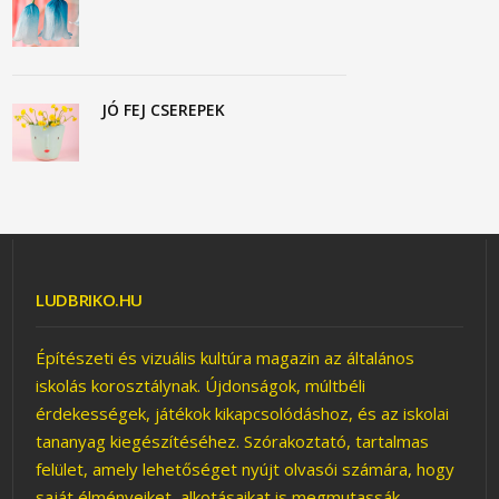
JÓ FEJ CSEREPEK
LUDBRIKO.HU
Építészeti és vizuális kultúra magazin az általános
iskolás korosztálynak. Újdonságok, múltbéli
érdekességek, játékok kikapcsolódáshoz, és az iskolai
tananyag kiegészítéséhez. Szórakoztató, tartalmas
felület, amely lehetőséget nyújt olvasói számára, hogy
saját élményeiket, alkotásaikat is megmutassák.