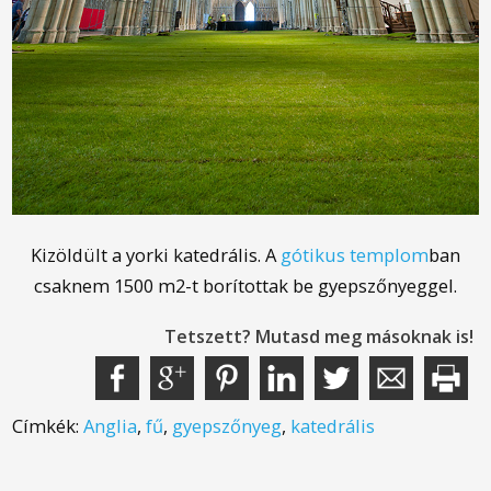
Kizöldült a yorki katedrális. A
gótikus templom
ban
csaknem 1500 m2-t borítottak be gyepszőnyeggel.
Tetszett? Mutasd meg másoknak is!
Címkék:
Anglia
,
fű
,
gyepszőnyeg
,
katedrális