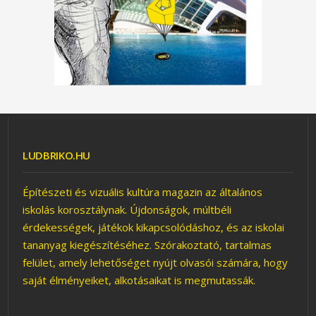
ÉPÍTÉSZARCOK
ÉPÜLETEKBŐL – JÁTÉK
LUDBRIKO.HU
KÖVESD A PIROS
LABDÁT!
Építészeti és vizuális kultúra magazin az általános
iskolás korosztálynak. Újdonságok, múltbéli
érdekességek, játékok kikapcsolódáshoz, és az iskolai
tananyag kiegészítéséhez. Szórakoztató, tartalmas
felület, amely lehetőséget nyújt olvasói számára, hogy
saját élményeiket, alkotásaikat is megmutassák.