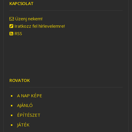
KAPCSOLAT
VÁZLATFÜZET – JÁTÉK
Üzenj nekem!
Iratkozz fel hírlevelemre!
RSS
ROVATOK
A NAP KÉPE
AJÁNLÓ
ÉPÍTÉSZET
JÁTÉK