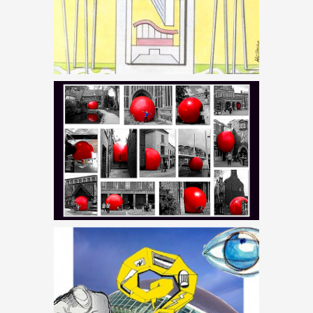
A CSÖPÖGTETETT
TEMPLOM – JÁTÉK
CÍMLAPSZTÁROK –
JÁTÉK