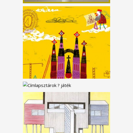
ÉLETRE KELT! DE VAJON
MI? – KÉPES KVÍZ
BOLDOG SZÜLINAPOT!