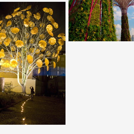
EN LEGYEN?
FÉSZEK – EMBEREKNEK
 HÍD,
FAHOMOKOZÓ,
ÉNYEK