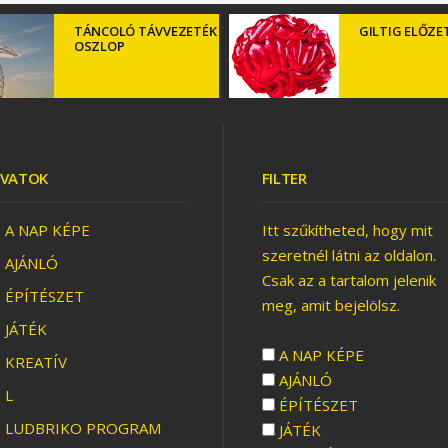
TÁNCOLÓ TÁVVEZETÉK
GILTIG ELŐZE
OSZLOP
SZUPERFÁK
VATOK
FILTER
A NAP KÉPE
Itt szűkítheted, hogy mit
szeretnél látni az oldalon.
AJÁNLÓ
Csak az a tartalom jelenik
ÉPÍTÉSZET
meg, amit bejelölsz.
JÁTÉK
NYŐVIRÁGOK
A NAP KÉPE
KREATÍV
AJÁNLÓ
L
ÉPÍTÉSZET
LUDBRIKO PROGRAM
JÁTÉK