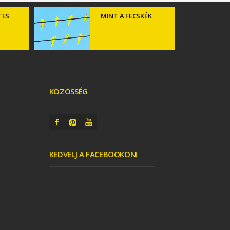
TES
MINT A FECSKÉK
KÖZÖSSÉG
EZÜST FA
KEDVELJ A FACEBOOKON!