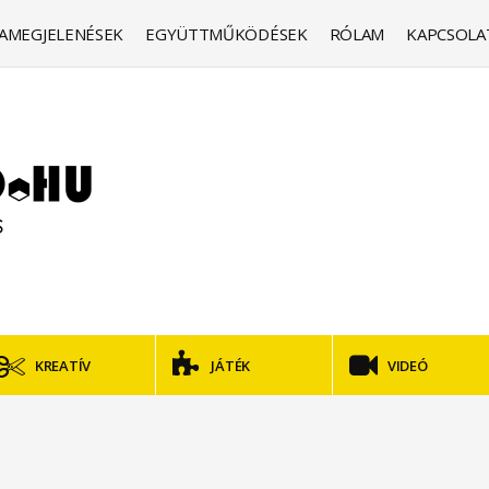
AMEGJELENÉSEK
EGYÜTTMŰKÖDÉSEK
RÓLAM
KAPCSOLA
KREATÍV
JÁTÉK
VIDEÓ