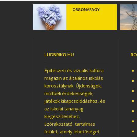
FA ÉS FAL
ORGONAFAGYI
LUDBRIKO.HU
RO
Építészeti és vizuális kultúra
magazin az általános iskolás
TERMÉSZETBARÁT
VÁROS
korosztálynak. Újdonságok,
múltbéli érdekességek,
játékok kikapcsolódáshoz, és
ESER
az iskolai tananyag
kiegészítéséhez.
Szórakoztató, tartalmas
felület, amely lehetőséget