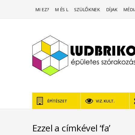
MI EZ?
M ÉS L
SZÜLŐKNEK
DÍJAK
MÉDI
ÉPÍTÉSZET
VIZ. KULT.
Ezzel a címkével ‘fa’