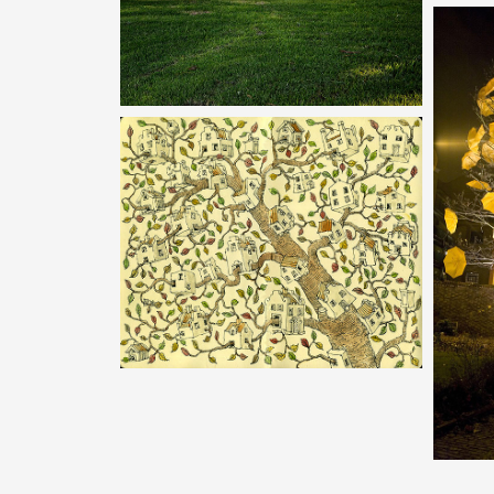
MILY
PAPÍRERDŐ
LEGÓ
FŰZ
WC L