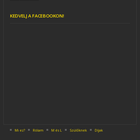
KEDVELJ A FACEBOOKON!
Mi ez?
Rólam
M és L
Szülőknek
Díjak