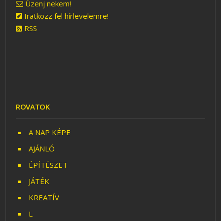
Üzenj nekem!
Iratkozz fel hírlevelemre!
RSS
ROVATOK
A NAP KÉPE
AJÁNLÓ
ÉPÍTÉSZET
JÁTÉK
KREATÍV
L