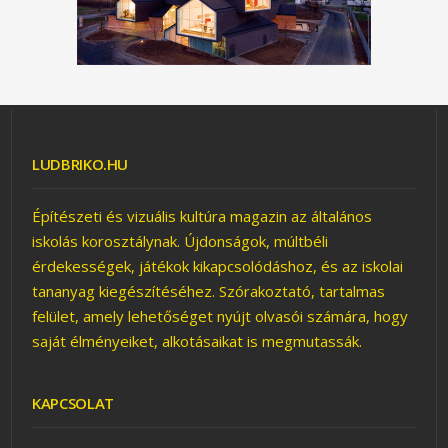
CSEREBERE – JÁTÉK
LUDBRIKO.HU
Építészeti és vizuális kultúra magazin az általános
iskolás korosztálynak. Újdonságok, múltbéli
érdekességek, játékok kikapcsolódáshoz, és az iskolai
tananyag kiegészítéséhez. Szórakoztató, tartalmas
felület, amely lehetőséget nyújt olvasói számára, hogy
saját élményeiket, alkotásaikat is megmutassák.
KAPCSOLAT
TÁNCOL ÉS LÜKTET – MI
AZ? (ÉPÜLET)