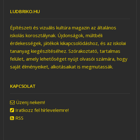
LUDBRIKO.HU
Építészeti és vizuális kultúra magazin az általános
1×1 ÖTLETEK
iskolás korosztálynak. Újdonságok, múltbéli
érdekességek, játékok kikapcsolódáshoz, és az iskolai
tananyag kiegészítéséhez. Szórakoztató, tartalmas
felület, amely lehetőséget nyújt olvasói számára, hogy
saját élményeiket, alkotásaikat is megmutassák.
KAPCSOLAT
FOGADJ ÖRÖKBE EGY
KICSIT A VÁROSBÓL
Üzenj nekem!
Iratkozz fel hírlevelemre!
RSS