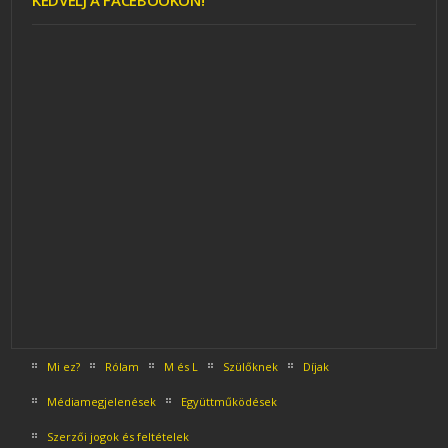
KEDVELJ A FACEBOOKON!
Mi ez?
Rólam
M és L
Szülőknek
Díjak
Médiamegjelenések
Együttműködések
Szerzői jogok és feltételek