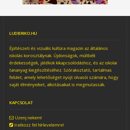
LUDBRIKO.HU
KÖSD ÖSSZE! – JÁTÉK
Építészeti és vizuális kultúra magazin az általános
iskolás korosztálynak. Újdonságok, múltbéli
érdekességek, játékok kikapcsolódáshoz, és az iskolai
tananyag kiegészítéséhez. Szórakoztató, tartalmas
felület, amely lehetőséget nyújt olvasói számára, hogy
saját élményeiket, alkotásaikat is megmutassák.
KAPCSOLAT
JÁTÉK GALÉRIA
Üzenj nekem!
Iratkozz fel hírlevelemre!