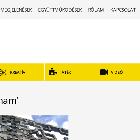
MEGJELENÉSEK
EGYÜTTMŰKÖDÉSEK
RÓLAM
KAPCSOLAT
KREATÍV
JÁTÉK
VIDEÓ
gham’