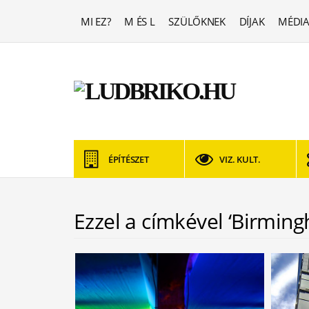
MI EZ?
M ÉS L
SZÜLŐKNEK
DÍJAK
MÉDIA
ÉPÍTÉSZET
VIZ. KULT.
Ezzel a címkével ‘Birmin