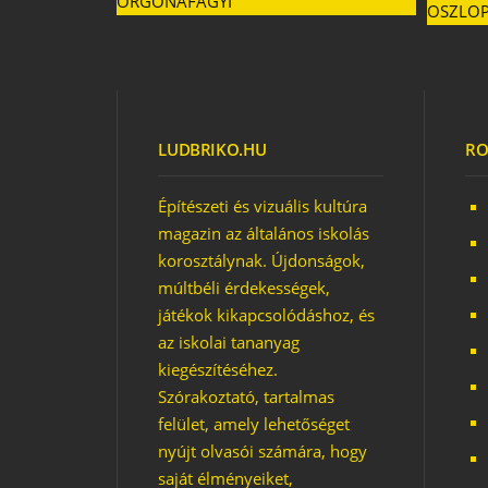
HETI TOP 5
LUDBRIKO.HU
RO
Építészeti és vizuális kultúra
magazin az általános iskolás
korosztálynak. Újdonságok,
múltbéli érdekességek,
játékok kikapcsolódáshoz, és
TETR
az iskolai tananyag
kiegészítéséhez.
Szórakoztató, tartalmas
felület, amely lehetőséget
nyújt olvasói számára, hogy
saját élményeiket,