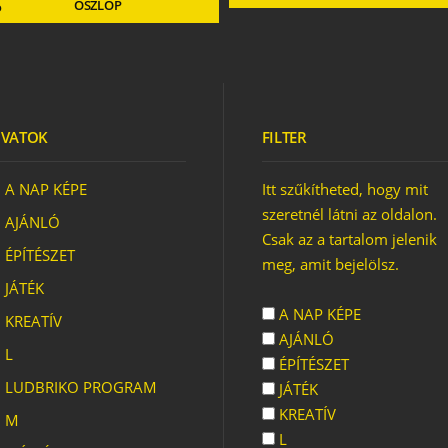
OSZLOP
VATOK
FILTER
A NAP KÉPE
Itt szűkítheted, hogy mit
szeretnél látni az oldalon.
AJÁNLÓ
Csak az a tartalom jelenik
ÉPÍTÉSZET
meg, amit bejelölsz.
JÁTÉK
IS TORONY
A NAP KÉPE
KREATÍV
AJÁNLÓ
L
ÉPÍTÉSZET
LUDBRIKO PROGRAM
JÁTÉK
KREATÍV
M
L