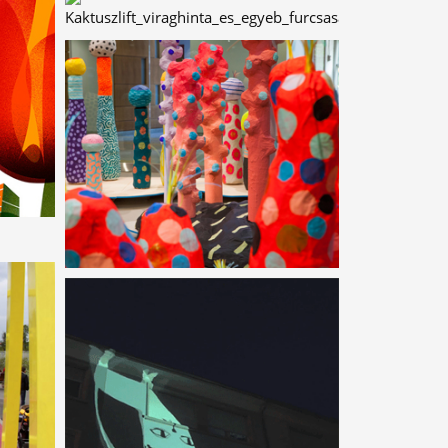
HARANGVIRÁG
KREPP-PAPÍRBÓL
LOMBHÁZAK
VIRÁGCSEREPEKBEN
KAKTUSZLIFT,
VIRÁGHINTÁK ÉS
EGYÉB
FURCSASÁGOK