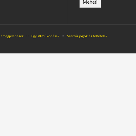
amegjelenések
Együttműködések
Szerzői jogok és feltételek