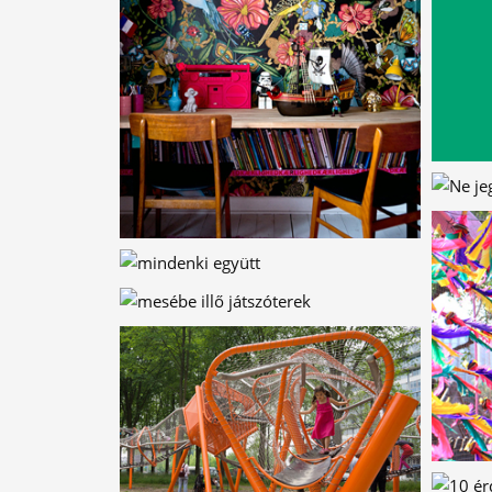
ÁLLATI DIZÁJN –
KÉPES KVÍZ
JÓ FEJ CSEREPEK