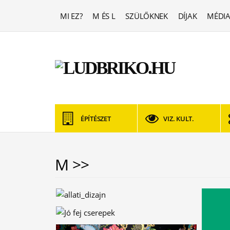
MI EZ?
M ÉS L
SZÜLŐKNEK
DÍJAK
MÉDIA
ÉPÍTÉSZET
VIZ. KULT.
M >>