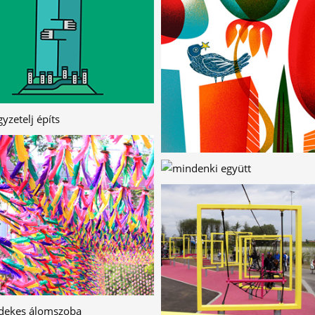
VIRÁGFÜZÉR
PAPÍRBÓL
HAJNALI CSODA