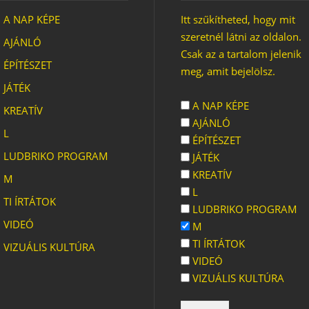
ANDPARK
HULLADÉKOKOKBÓL
A NAP KÉPE
Itt szűkítheted, hogy mit
ZÓTÉR
A SZIVÁRVÁNY SZÍNEI
ÓCSIGÁKKAL
szeretnél látni az oldalon.
AJÁNLÓ
LTHETŐ
Csak az a tartalom jelenik
KÉPEK
ÉPÍTÉSZET
meg, amit bejelölsz.
JÁTÉK
A NAP KÉPE
KREATÍV
AJÁNLÓ
L
ÉPÍTÉSZET
LUDBRIKO PROGRAM
JÁTÉK
KREATÍV
M
L
TI ÍRTÁTOK
LUDBRIKO PROGRAM
VIDEÓ
M
TI ÍRTÁTOK
VIZUÁLIS KULTÚRA
VIDEÓ
VIZUÁLIS KULTÚRA