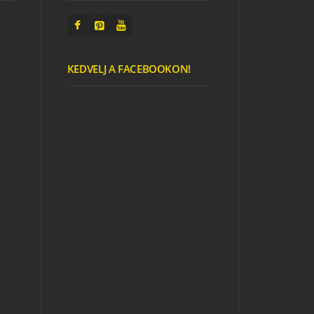
ÉRDEKES
JÁTSZÓTEREK
HŰTŐMÁGNES
ÉPÍTŐKOCKÁBÓL
KEDVELJ A FACEBOOKON!