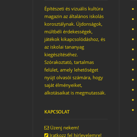
JÁTSZÓTÉR TÚRA
KAL
Építészeti és vizuális kultúra
FŐSZEREPBEN A
JÁTS
BÚGÓCSIGA
BÚG
magazin az általános iskolás
LETÖ
korosztálynak. Újdonságok,
ÁTVÁLTOZÁSOK
FALI
múltbéli érdekességek,
játékok kikapcsolódáshoz, és
az iskolai tananyag
kiegészítéséhez.
Szórakoztató, tartalmas
felület, amely lehetőséget
nyújt olvasói számára, hogy
saját élményeiket,
alkotásaikat is megmutassák.
KAPCSOLAT
Üzenj nekem!
Iratkozz fel hírlevelemre!