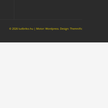
© 2026 ludbriko.hu | Motor:
Wordpress
. Design:
Themnific