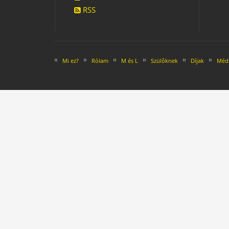
RSS
Mi ez?
Rólam
M és L
Szülőknek
Díjak
Médi