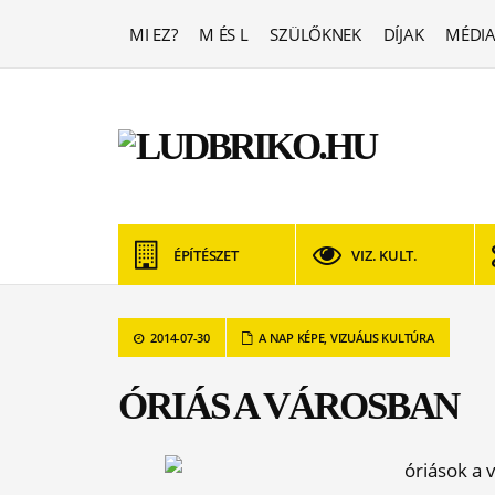
MI EZ?
M ÉS L
SZÜLŐKNEK
DÍJAK
MÉDIA
ÉPÍTÉSZET
VIZ. KULT.
2014-07-30
A NAP KÉPE
,
VIZUÁLIS KULTÚRA
ÓRIÁS A VÁROSBAN