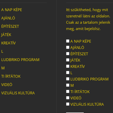
A NAP KÉPE
Itt szűkítheted, hogy mit
szeretnél látni az oldalon.
AJÁNLÓ
Csak az a tartalom jelenik
ÉPÍTÉSZET
meg, amit bejelölsz.
JÁTÉK
A NAP KÉPE
KREATÍV
AJÁNLÓ
L
ÉPÍTÉSZET
LUDBRIKO PROGRAM
JÁTÉK
KREATÍV
M
L
TI ÍRTÁTOK
LUDBRIKO PROGRAM
VIDEÓ
M
TI ÍRTÁTOK
VIZUÁLIS KULTÚRA
VIDEÓ
VIZUÁLIS KULTÚRA