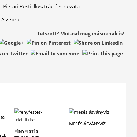
Pietari Posti illusztráció-sorozata.
A zebra.
Tetszett? Mutasd meg másoknak is!
MESÉS ÁSVÁNYVÍZ
FÉNYFESTÉS
YÉB