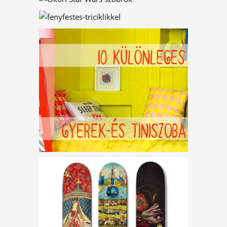
VIRÁGOS
BETŰNYOMDA
KAKTUSZLIFT,
VIRÁGHINTÁK ÉS
EGYÉB FURCSASÁGOK
PAPÍRMASÉ-SZIGETEK
ÓKORI STAR WARS
SZOBROK?
FÉNYFESTÉS
TRICIKLIKKEL