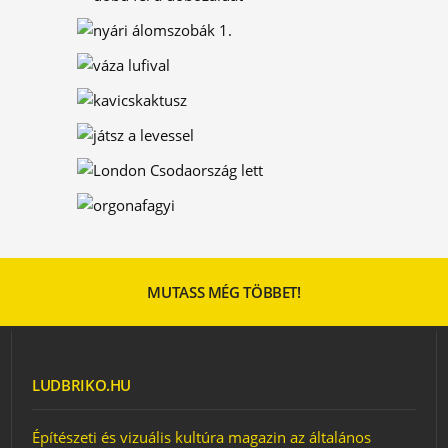
A GÖRDESZKA, A
SZÖRFDESZKA ÉS A
MŰVÉSZETTÖRTÉNET
ÉRDEKES JÁTSZÓTEREK
FŐSZEREPBEN A
BÚGÓCSIGA
JÁTSZÓTÉR
BÚGÓCSIGÁKKAL
A SZIVÁRVÁNY SZÍNEI
ÁTVÁLTOZÁSOK
LETÖLTHETŐ
FALIKÉPEK
MESÉS ÁSVÁNYVÍZ
MUTASS MÉG TÖBBET!
MI VAN A DIVATRAJZ
MÖGÖTT?
NYÁRI ÁLOMSZOBÁK 2.
DOBD FEL A
LUDBRIKO.HU
DOBOZAIDAT!
NYÁRI ÁLOMSZOBÁK 1.
Építészeti és vizuális kultúra magazin az általános