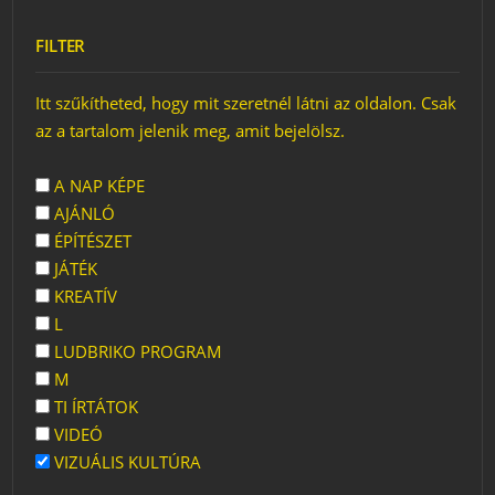
FILTER
Itt szűkítheted, hogy mit szeretnél látni az oldalon. Csak
az a tartalom jelenik meg, amit bejelölsz.
A NAP KÉPE
AJÁNLÓ
ÉPÍTÉSZET
JÁTÉK
KREATÍV
L
LUDBRIKO PROGRAM
M
TI ÍRTÁTOK
VIDEÓ
VIZUÁLIS KULTÚRA