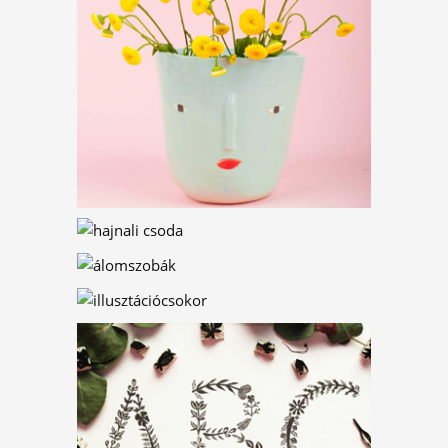
VIRÁGFÜZÉR PAPÍRBÓL
HARANGVIRÁG KREPP-
PAPÍRBÓL