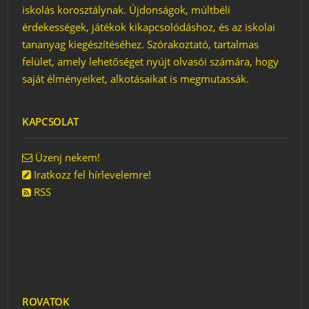
VÁZA LUFIVAL
iskolás korosztálynak. Újdonságok, múltbéli
érdekességek, játékok kikapcsolódáshoz, és az iskolai
KAVICSKAKTUSZ
tananyag kiegészítéséhez. Szórakoztató, tartalmas
LEVES JÁTÉK
felület, amely lehetőséget nyújt olvasói számára, hogy
LONDON
saját élményeiket, alkotásaikat is megmutassák.
CSODAORSZÁG LETT
ORGONAFAGYI
KAPCSOLAT
Üzenj nekem!
Iratkozz fel hírlevelemre!
RSS
ROVATOK