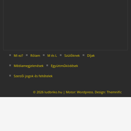
Mi ez?
Rólam
M és L
Szülőknek
Díjak
Médiamegjelenések
Együttműködések
Szerzői jogok és feltételek
© 2026 ludbriko.hu | Motor:
Wordpress
. Design:
Themnific