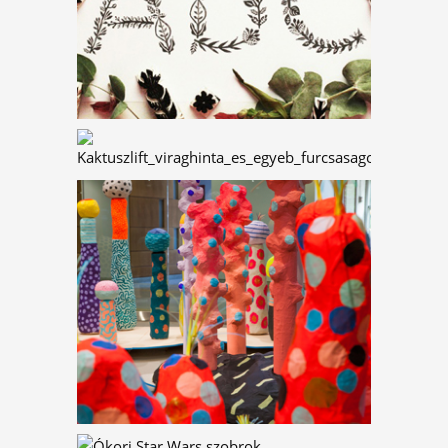
JÓ FEJ CSEREPEK
HAJNALI CSODA
VIRÁGZÓ
ÁLOMSZOBÁK
EGY CSOKOR
ILLUSZTRÁCIÓ