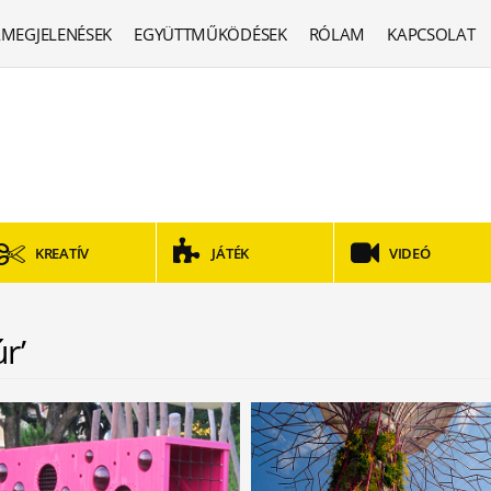
MEGJELENÉSEK
EGYÜTTMŰKÖDÉSEK
RÓLAM
KAPCSOLAT
KREATÍV
JÁTÉK
VIDEÓ
r’