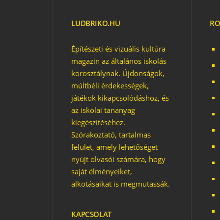
LUDBRIKO.HU
RO
A JÁTSZÓTÉR TÚRA
ÉRDE
UTOLSÓ ÁLLOMÁSAI
JÁTS
Építészeti és vizuális kultúra
magazin az általános iskolás
korosztálynak. Újdonságok,
múltbéli érdekességek,
játékok kikapcsolódáshoz, és
az iskolai tananyag
kiegészítéséhez.
Szórakoztató, tartalmas
felület, amely lehetőséget
nyújt olvasói számára, hogy
saját élményeiket,
alkotásaikat is megmutassák.
KAPCSOLAT