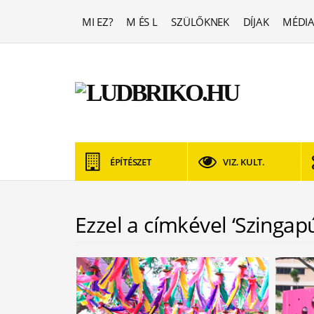
MI EZ?
M ÉS L
SZÜLŐKNEK
DÍJAK
MÉDIA
ÉPÍTÉSZET
VIZ. KULT.
Ezzel a címkével ‘Szingapú