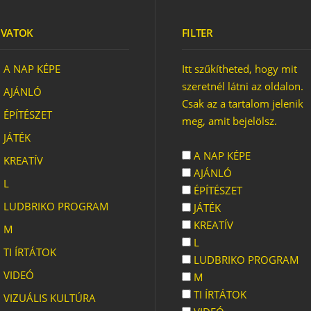
VATOK
FILTER
KES
ZÓTEREK
A NAP KÉPE
Itt szűkítheted, hogy mit
szeretnél látni az oldalon.
AJÁNLÓ
Csak az a tartalom jelenik
ÉPÍTÉSZET
meg, amit bejelölsz.
JÁTÉK
SZUPERFÁK
A NAP KÉPE
KREATÍV
AJÁNLÓ
L
ÉPÍTÉSZET
LUDBRIKO PROGRAM
JÁTÉK
KREATÍV
M
L
TI ÍRTÁTOK
LUDBRIKO PROGRAM
VIDEÓ
M
TI ÍRTÁTOK
VIZUÁLIS KULTÚRA