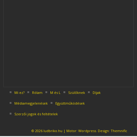
Mi ez?
Rólam
M és L
Szülőknek
Díjak
Médiamegjelenések
Együttműködések
Szerzői jogok és feltételek
© 2026 ludbriko.hu | Motor:
Wordpress
. Design:
Themnific