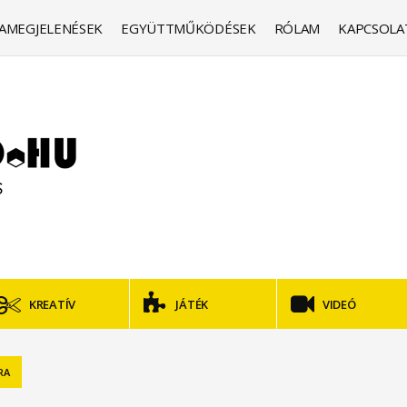
AMEGJELENÉSEK
EGYÜTTMŰKÖDÉSEK
RÓLAM
KAPCSOLA
KREATÍV
JÁTÉK
VIDEÓ
RA