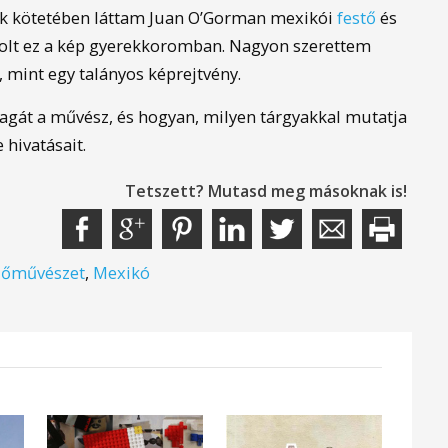
ik kötetében láttam Juan O’Gorman mexikói
festő
és
volt ez a kép gyerekkoromban. Nagyon szerettem
, mint egy talányos képrejtvény.
magát a művész, és hogyan, milyen tárgyakkal mutatja
 hivatásait.
Tetszett? Mutasd meg másoknak is!
zőművészet
,
Mexikó