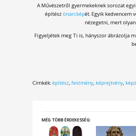
A Művészetről gyermekeknek sorozat egy
építész
önarckép
ét. Egyik kedvencem 
nézegetni, mert olyan
Figyeljétek meg Ti is, hányszor ábrázolja 
be
Címkék:
építész
,
festmény
,
képrejtvény
,
kép
MÉG TÖBB ÉRDEKESSÉG: