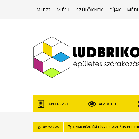
MI EZ?
M ÉS L
SZÜLŐKNEK
DÍJAK
MÉDI
ÉPÍTÉSZET
VIZ. KULT.
2012-02-05
A NAP KÉPE
,
ÉPÍTÉSZET
,
VIZUÁLIS KULTÚ