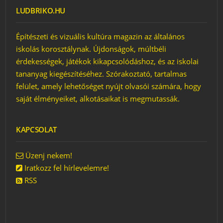
HÍDRÓL – VAGY
LUDBRIKO.HU
MÉGSEM?
JÁTÉK A FORMÁKKAL –
A TERMÉSZET I.
Építészeti és vizuális kultúra magazin az általános
JÁTÉK A FORMÁKKAL
iskolás korosztálynak. Újdonságok, múltbéli
JÁTÉK – GÖMB VAGY
érdekességek, játékok kikapcsolódáshoz, és az iskolai
TOJÁS?
tananyag kiegészítéséhez. Szórakoztató, tartalmas
JÁTÉK – KIRAKÓ
felület, amely lehetőséget nyújt olvasói számára, hogy
JÁTÉK – ÉS TE MILYEN
saját élményeiket, alkotásaikat is megmutassák.
MADÁR LENNÉL?
TE JÓ MADÁR LENNÉL?
– JÁTÉL
JÁTÉK – BUDAPEST VAN
KAPCSOLAT
A KÉPEKEN?
KVÍZ – BUDAPEST, VAGY
NEM?
Üzenj nekem!
Iratkozz fel hírlevelemre!
RSS