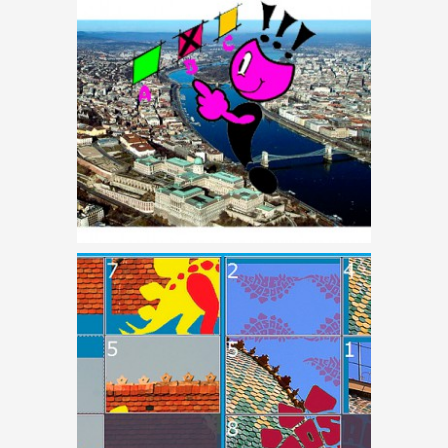
FELISMERED? – JÁTÉK
ÉPÍTÉSZARCOK
ÉPÜLETEKBŐL – JÁTÉK