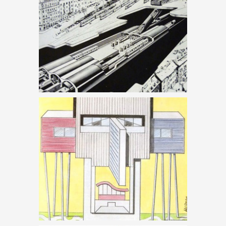
CÍMLAPSZTÁROK –
JÁTÉK
JÓ HELYEN JÁROK? –
JÁTÉK