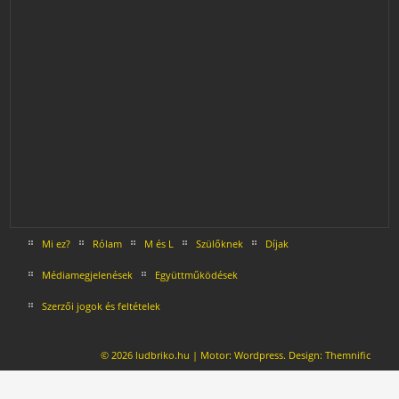
Mi ez?
Rólam
M és L
Szülőknek
Díjak
Médiamegjelenések
Együttműködések
Szerzői jogok és feltételek
© 2026 ludbriko.hu | Motor:
Wordpress
. Design:
Themnific