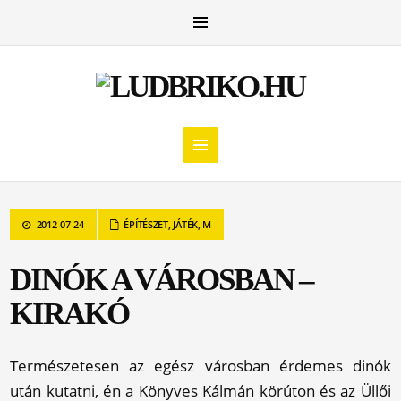
2012-07-24
ÉPÍTÉSZET
,
JÁTÉK
,
M
DINÓK A VÁROSBAN –
KIRAKÓ
Természetesen az egész városban érdemes dinók
után kutatni, én a Könyves Kálmán körúton és az Üllői