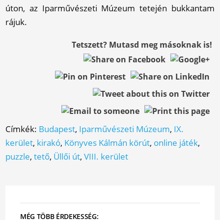
úton, az Iparművészeti Múzeum tetején bukkantam
rájuk.
Tetszett? Mutasd meg másoknak is!
Címkék:
Budapest
,
Iparművészeti Múzeum
,
IX.
kerület
,
kirakó
,
Könyves Kálmán körút
,
online játék
,
puzzle
,
tető
,
Üllői út
,
VIII. kerület
MÉG TÖBB ÉRDEKESSÉG: