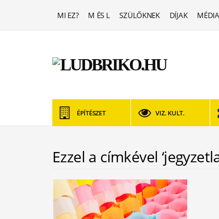
MI EZ?
M ÉS L
SZÜLŐKNEK
DÍJAK
MÉDIA
ÉPÍTÉSZET
VIZ. KULT.
Ezzel a címkével ‘jegyzetl