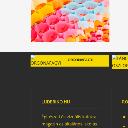
ORGONAFAGYI
LUDBRIKO.HU
RO
Építészeti és vizuális kultúra
magazin az általános iskolás