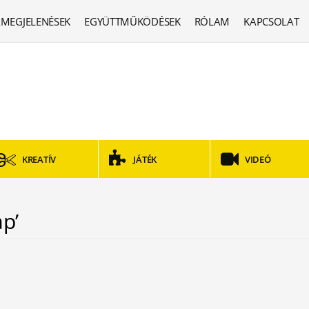
MEGJELENÉSEK
EGYÜTTMŰKÖDÉSEK
RÓLAM
KAPCSOLAT
KREATÍV
JÁTÉK
VIDEÓ
ap’