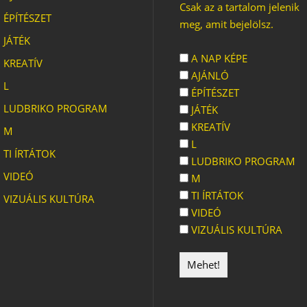
Csak az a tartalom jelenik
ÉPÍTÉSZET
meg, amit bejelölsz.
JÁTÉK
A NAP KÉPE
KREATÍV
AJÁNLÓ
L
ÉPÍTÉSZET
LUDBRIKO PROGRAM
JÁTÉK
KREATÍV
M
L
TI ÍRTÁTOK
LUDBRIKO PROGRAM
VIDEÓ
M
TI ÍRTÁTOK
VIZUÁLIS KULTÚRA
VIDEÓ
VIZUÁLIS KULTÚRA