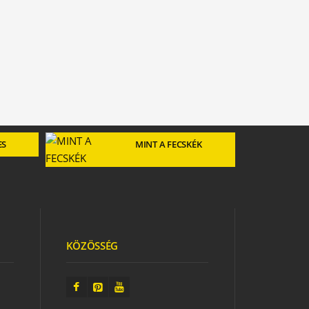
ES
MINT A FECSKÉK
KÖZÖSSÉG