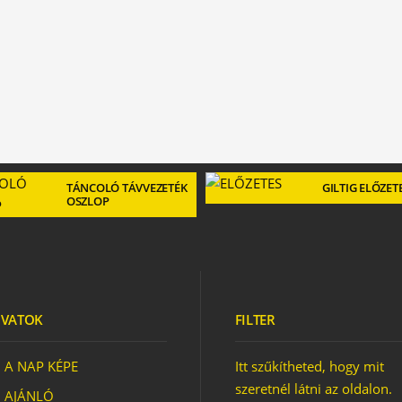
TÁNCOLÓ TÁVVEZETÉK
GILTIG ELŐZET
OSZLOP
VATOK
FILTER
A NAP KÉPE
Itt szűkítheted, hogy mit
szeretnél látni az oldalon.
AJÁNLÓ