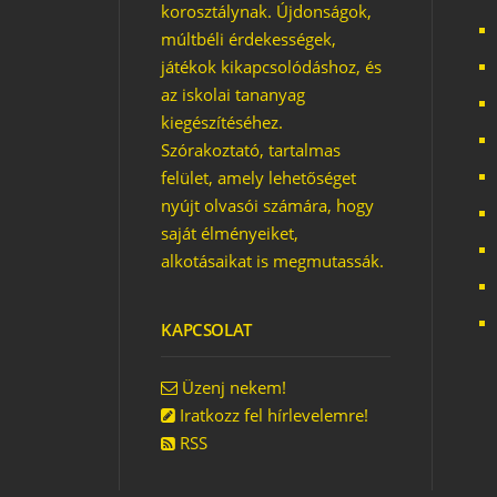
korosztálynak. Újdonságok,
múltbéli érdekességek,
játékok kikapcsolódáshoz, és
NE JEGYZETELJ, ÉPÍTS!
az iskolai tananyag
kiegészítéséhez.
Szórakoztató, tartalmas
felület, amely lehetőséget
nyújt olvasói számára, hogy
saját élményeiket,
alkotásaikat is megmutassák.
KAPCSOLAT
Üzenj nekem!
Iratkozz fel hírlevelemre!
RSS