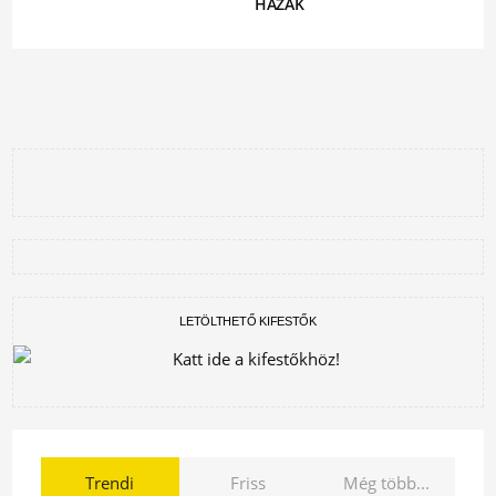
HÁZAK
LETÖLTHETŐ KIFESTŐK
Trendi
Friss
Még több...