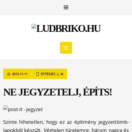
2015-11-11
ÉPÍTÉSZET
,
L
,
M
NE JEGYZETELJ, ÉPÍTS!
Szinte hihetetlen, hogy ez az építmény jegyzettömb-
lapokból készült. Végtelen türelemre, három napra és