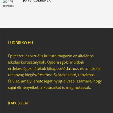
JÓ FEJ CSEREPEK
LUDBRIKO.HU
Építészeti és vizuális kultúra magazin az általános
iskolás korosztálynak. Újdonságok, múltbéli
érdekességek, játékok kikapcsolódáshoz, és az iskolai
tananyag kiegészítéséhez. Szórakoztató, tartalmas
felület, amely lehetőséget nyújt olvasói számára, hogy
saját élményeiket, alkotásaikat is megmutassák.
KAPCSOLAT