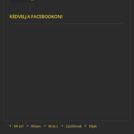
KEDVELJ A FACEBOOKON!
Mi ez?
Rólam
M és L
Szülőknek
Díjak