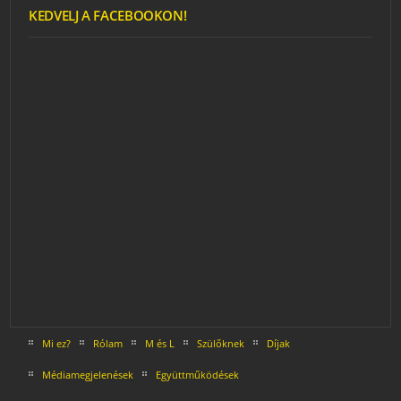
KEDVELJ A FACEBOOKON!
Mi ez?
Rólam
M és L
Szülőknek
Díjak
Médiamegjelenések
Együttműködések