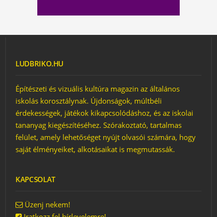
LUDBRIKO.HU
Építészeti és vizuális kultúra magazin az általános
A LOVARDA ÉS A BÉKA
iskolás korosztálynak. Újdonságok, múltbéli
érdekességek, játékok kikapcsolódáshoz, és az iskolai
tananyag kiegészítéséhez. Szórakoztató, tartalmas
felület, amely lehetőséget nyújt olvasói számára, hogy
saját élményeiket, alkotásaikat is megmutassák.
KAPCSOLAT
ÉPÜLETES
PROGRAMAJÁNLÓ A
HÉTVÉGÉRE
Üzenj nekem!
Iratkozz fel hírlevelemre!