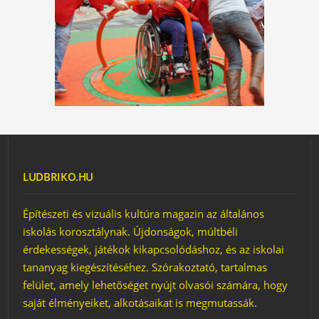
LUDBRIKO.HU
Építészeti és vizuális kultúra magazin az általános
iskolás korosztálynak. Újdonságok, múltbéli
érdekességek, játékok kikapcsolódáshoz, és az iskolai
tananyag kiegészítéséhez. Szórakoztató, tartalmas
felület, amely lehetőséget nyújt olvasói számára, hogy
saját élményeiket, alkotásaikat is megmutassák.