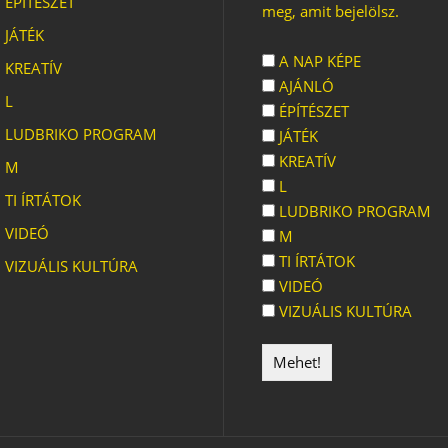
ÉPÍTÉSZET
meg, amit bejelölsz.
JÁTÉK
A NAP KÉPE
KREATÍV
AJÁNLÓ
L
ÉPÍTÉSZET
LUDBRIKO PROGRAM
JÁTÉK
KREATÍV
M
L
TI ÍRTÁTOK
LUDBRIKO PROGRAM
VIDEÓ
M
TI ÍRTÁTOK
VIZUÁLIS KULTÚRA
VIDEÓ
VIZUÁLIS KULTÚRA