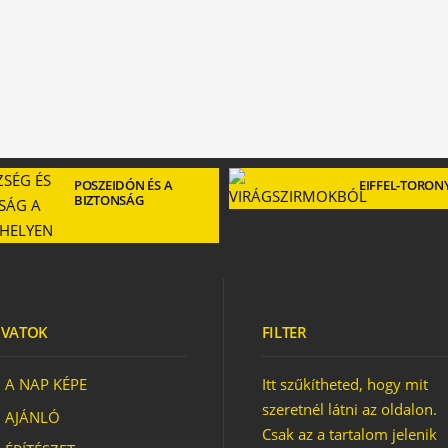
POSZEIDÓN ÉS A
EIFFEL-TORON
BIZTONSÁG
VATOK
FILTER
A NAP KÉPE
Itt szűkítheted, hogy mit
szeretnél látni az oldalon.
AJÁNLÓ
Csak az a tartalom jelenik