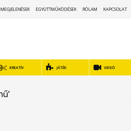
MEGJELENÉSEK
EGYÜTTMŰKÖDÉSEK
RÓLAM
KAPCSOLAT
KREATÍV
JÁTÉK
VIDEÓ
mű’