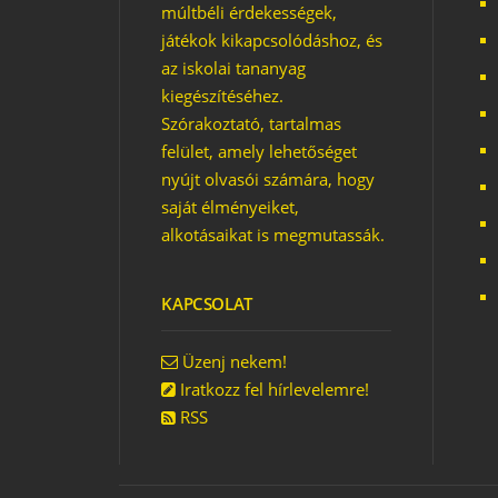
múltbéli érdekességek,
játékok kikapcsolódáshoz, és
AZ ELSŐ SZŐRÖS
ÉPÜLETLÉNY
az iskolai tananyag
kiegészítéséhez.
Szórakoztató, tartalmas
felület, amely lehetőséget
nyújt olvasói számára, hogy
saját élményeiket,
alkotásaikat is megmutassák.
KAPCSOLAT
Üzenj nekem!
Iratkozz fel hírlevelemre!
RSS