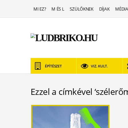
MI EZ?
M ÉS L
SZÜLŐKNEK
DÍJAK
MÉDIA
ÉPÍTÉSZET
VIZ. KULT.
Ezzel a címkével ‘szélerő