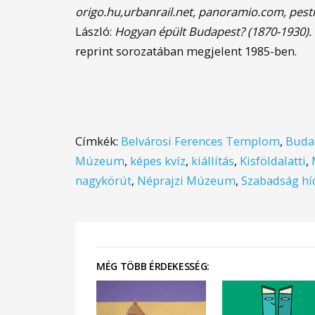
origo.hu,urbanrail.net, panoramio.com, pes
László:
Hogyan épült Budapest? (1870-1930).
reprint sorozatában megjelent 1985-ben.
Címkék:
Belvárosi Ferences Templom
,
Buda
Múzeum
,
képes kvíz
,
kiállítás
,
Kisföldalatti
,
nagykörút
,
Néprajzi Múzeum
,
Szabadság hí
MÉG TÖBB ÉRDEKESSÉG: