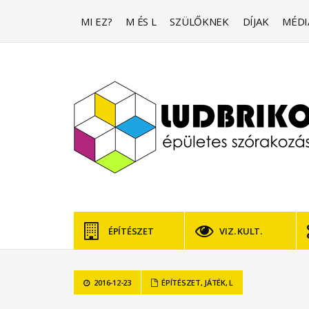
MI EZ?
M ÉS L
SZÜLŐKNEK
DÍJAK
MÉDI
ÉPÍTÉSZET
VIZ. KULT.
2016-12-23
ÉPÍTÉSZET
,
JÁTÉK
,
L