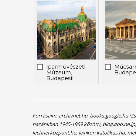
Iparművészeti
Műcsar
Múzeum,
Budape
Budapest
0%
Forrásaim: archivnet.hu, books.google.hu (Z
hazánkban 1945-1969 között), blog.goo.ne.jp,
lechnerkozpont.hu, lexikon.katolikus.hu, me