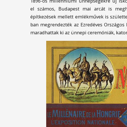
1896-os millenniumi ünnepségekre új iskol
el számos, Budapest mai arcát is megha
építkezések mellett emlékművek is születte
ban megrendezték az Ezredéves Országos K
maradhattak ki az ünnepi ceremóniák, kato