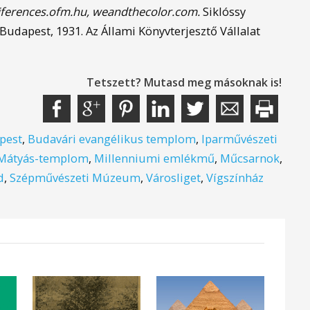
tiferences.ofm.hu, weandthecolor.com.
Siklóssy
Budapest, 1931. Az Állami Könyvterjesztő Vállalat
Tetszett? Mutasd meg másoknak is!
pest
,
Budavári evangélikus templom
,
Iparművészeti
Mátyás-templom
,
Millenniumi emlékmű
,
Műcsarnok
,
d
,
Szépművészeti Múzeum
,
Városliget
,
Vígszínház