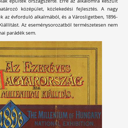
ák épültek országszerte. Erre az alkalomra készült
tározó középület, közlekedési fejlesztés. A nagy
k az évforduló alkalmából, és a Városligetben, 1896-
iállítást. Az eseménysorozatból természetesen nem
nai parádék sem.