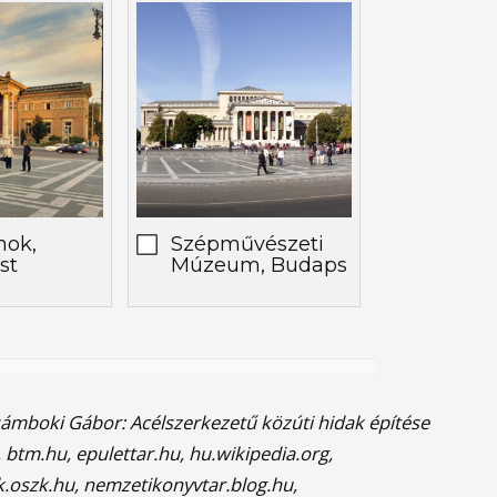
nok,
Szépművészeti
st
Múzeum, Budaps
sámboki Gábor: Acélszerkezetű közúti hidak építése
 btm.hu, epulettar.hu, hu.wikipedia.org,
k.oszk.hu, nemzetikonyvtar.blog.hu,