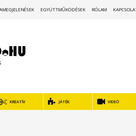
AMEGJELENÉSEK
EGYÜTTMŰKÖDÉSEK
RÓLAM
KAPCSOLA
KREATÍV
JÁTÉK
VIDEÓ