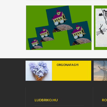
ORGONAFAGYI
LUDBRIKO.HU
RO