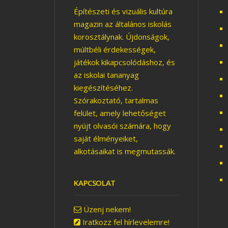
Építészeti és vizuális kultúra
magazin az általános iskolás
korosztálynak. Újdonságok,
múltbéli érdekességek,
játékok kikapcsolódáshoz, és
TEMPLOM-
PEST
TOLOGATÓS
GYER
az iskolai tananyag
kiegészítéséhez.
Szórakoztató, tartalmas
felület, amely lehetőséget
nyújt olvasói számára, hogy
saját élményeiket,
alkotásaikat is megmutassák.
KAPCSOLAT
Üzenj nekem!
Iratkozz fel hírlevelemre!