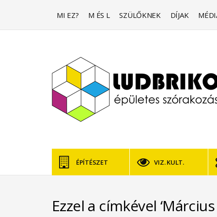
MI EZ?
M ÉS L
SZÜLŐKNEK
DÍJAK
MÉDI
ÉPÍTÉSZET
VIZ. KULT.
Ezzel a címkével ‘Március 