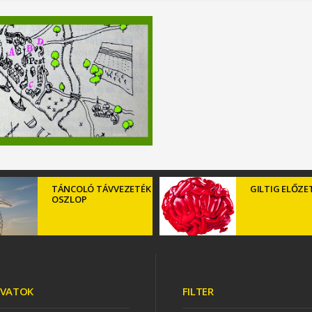
TÁNCOLÓ TÁVVEZETÉK
GILTIG ELŐZE
OSZLOP
VATOK
FILTER