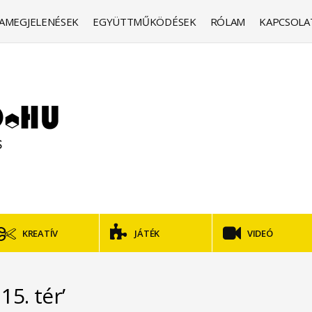
AMEGJELENÉSEK
EGYÜTTMŰKÖDÉSEK
RÓLAM
KAPCSOLA
KREATÍV
JÁTÉK
VIDEÓ
15. tér’