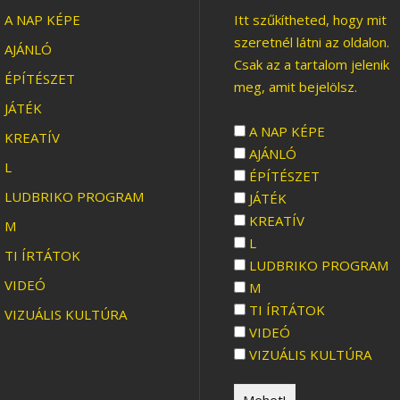
A NAP KÉPE
Itt szűkítheted, hogy mit
szeretnél látni az oldalon.
AJÁNLÓ
Csak az a tartalom jelenik
ÉPÍTÉSZET
meg, amit bejelölsz.
JÁTÉK
EKKORÁBAN
A NAP KÉPE
KREATÍV
AJÁNLÓ
L
ÉPÍTÉSZET
LUDBRIKO PROGRAM
JÁTÉK
KREATÍV
M
L
TI ÍRTÁTOK
LUDBRIKO PROGRAM
VIDEÓ
M
TI ÍRTÁTOK
VIZUÁLIS KULTÚRA
VIDEÓ
VIZUÁLIS KULTÚRA