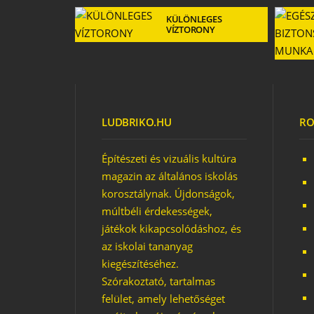
 FECSKÉK
KÜLÖNLEGES
VÍZTORONY
ÁLOMSZOBÁK
TANULÓSARKAI
KÖZ
LUDBRIKO.HU
RO
Építészeti és vizuális kultúra
magazin az általános iskolás
korosztálynak. Újdonságok,
múltbéli érdekességek,
játékok kikapcsolódáshoz, és
ÁLOMSZOBÁK – ÚJ
SOROZAT
az iskolai tananyag
kiegészítéséhez.
Szórakoztató, tartalmas
felület, amely lehetőséget