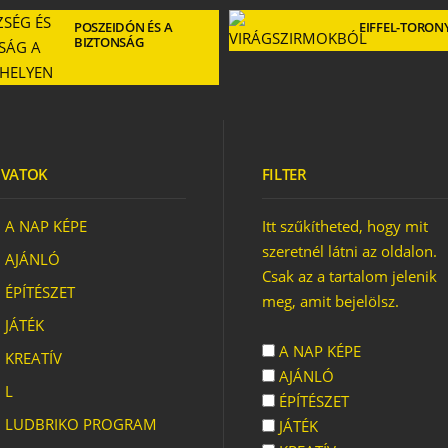
POSZEIDÓN ÉS A
EIFFEL-TORON
BIZTONSÁG
KÜLÖNLEGESSÉGEK
A
GYEREKSZOBÁKBAN
ÖS ÁLOMSZOBA
VATOK
FILTER
A NAP KÉPE
Itt szűkítheted, hogy mit
szeretnél látni az oldalon.
AJÁNLÓ
Csak az a tartalom jelenik
ÉPÍTÉSZET
meg, amit bejelölsz.
JÁTÉK
KEDVENC JÁTÉKAIM
A NAP KÉPE
KREATÍV
AJÁNLÓ
L
ÉPÍTÉSZET
LUDBRIKO PROGRAM
JÁTÉK