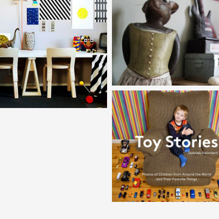
RDEKES
LETÖLTHETŐ
MSZOBA
FALIKÉPEK
FEKETE-FEHÉR
ÁLOMSZOBÁK
NYKÉSZÍTŐ