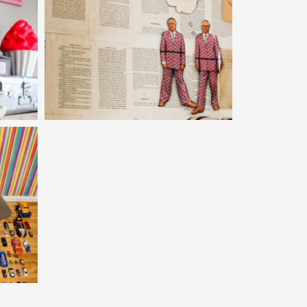
NYÁRI ÁLOMSZOBÁK
2.
ÍGY KÉSZÜL A POP-
ART KUTYUS