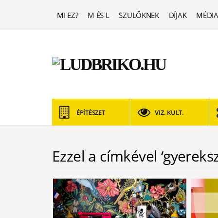
MI EZ?
M ÉS L
SZÜLŐKNEK
DÍJAK
MÉDIA
ÉPÍTÉSZET
VIZ. KULT.
Ezzel a címkével ‘gyereks