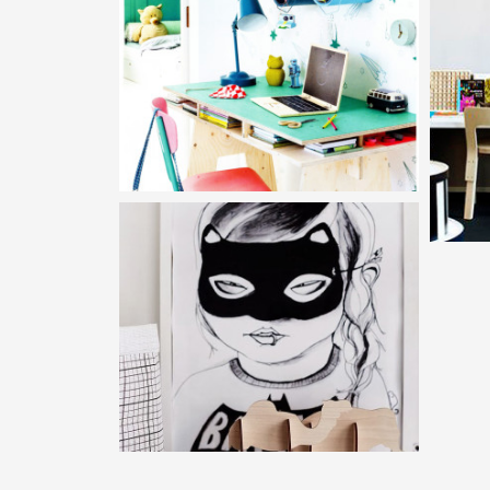
VIRÁGZÓ
10 É
ÁLOMSZOBÁK
ÁLO
NYÁRI ÁLOMSZOBÁK
1.
SZÖR