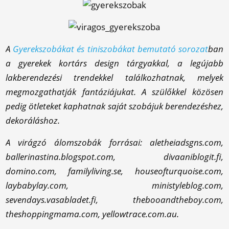
A
Gyerekszobákat és tiniszobákat bemutató sorozat
ban
a gyerekek kortárs design tárgyakkal, a legújabb
lakberendezési trendekkel találkozhatnak, melyek
megmozgathatják fantáziájukat. A szülőkkel közösen
pedig ötleteket kaphatnak saját szobájuk berendezéshez,
dekoráláshoz.
A virágzó álomszobák forrásai:
aletheiadsgns.com,
ballerinastina.blogspot.com, divaaniblogit.fi,
domino.com, familyliving.se, houseofturquoise.com,
laybabylay.com, ministyleblog.com,
sevendays.vasabladet.fi, thebooandtheboy.com,
theshoppingmama.com, yellowtrace.com.au.