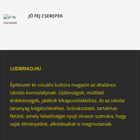
JÓ FEJ CSEREPEK
LUDBRIKO.HU
Építészeti és vizuális kultúra magazin az általános
iskolás korosztálynak. Újdonságok, múltbéli
érdekességek, játékok kikapcsolódáshoz, és az iskolai
tananyag kiegészítéséhez. Szórakoztató, tartalmas
felület, amely lehetőséget nyújt olvasói számára, hogy
saját élményeiket, alkotásaikat is megmutassák.