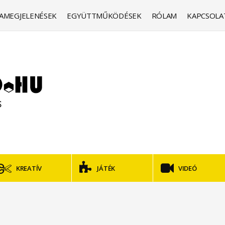
AMEGJELENÉSEK
EGYÜTTMŰKÖDÉSEK
RÓLAM
KAPCSOLA
KREATÍV
JÁTÉK
VIDEÓ