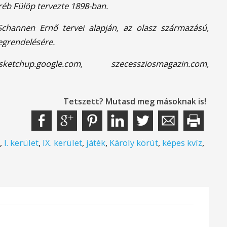
nréb Fülöp tervezte 1898-ban.
Schannen Ernő tervei alapján, az olasz származású,
egrendelésére.
 sketchup.google.com, szecessziosmagazin.com,
Tetszett? Mutasd meg másoknak is!
,
I. kerület
,
IX. kerület
,
játék
,
Károly körút
,
képes kvíz
,