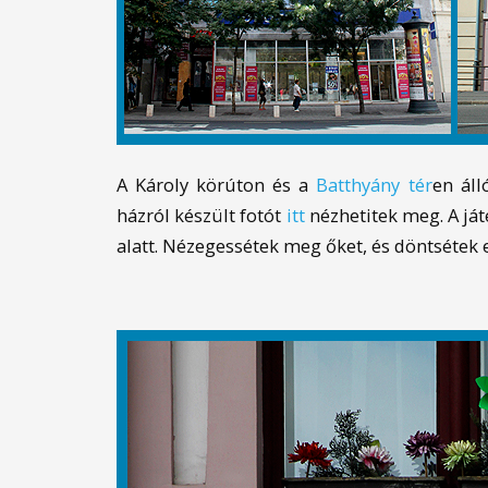
A Károly körúton és a
Batthyány tér
en áll
házról készült fotót
itt
nézhetitek meg. A já
alatt. Nézegessétek meg őket, és döntsétek e