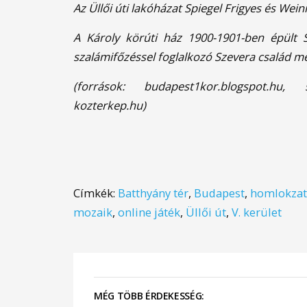
Az Üllői úti lakóházat Spiegel Frigyes és Wei
A Károly körúti ház 1900-1901-ben épült 
szalámifőzéssel foglalkozó Szevera család m
(források: budapest1kor.blogspot.hu,
kozterkep.hu)
Címkék:
Batthyány tér
,
Budapest
,
homlokzat
mozaik
,
online játék
,
Üllői út
,
V. kerület
MÉG TÖBB ÉRDEKESSÉG: