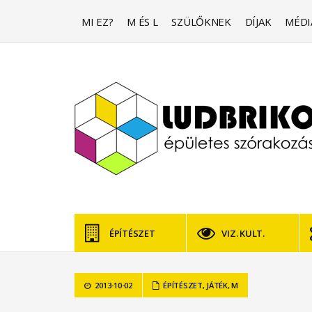
MI EZ?
M ÉS L
SZÜLŐKNEK
DÍJAK
MÉDI
ÉPÍTÉSZET
VIZ. KULT.
2013-10-02
ÉPÍTÉSZET
,
JÁTÉK
,
M