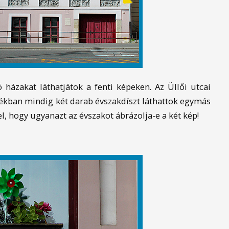
ó házakat láthatjátok a fenti képeken. Az Üllői utcai
tékban mindig két darab évszakdíszt láthattok egymás
l, hogy ugyanazt az évszakot ábrázolja-e a két kép!