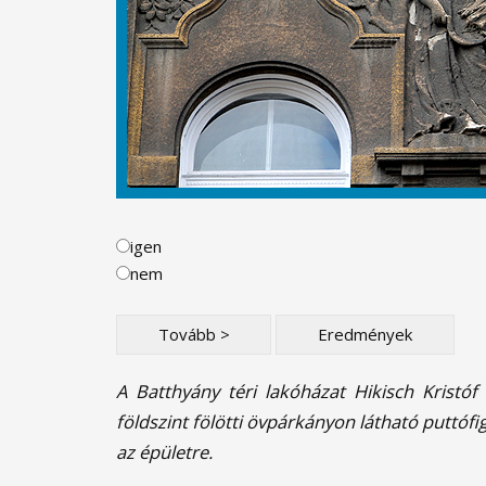
igen
nem
A Batthyány téri lakóházat Hikisch Kristóf
földszint fölötti övpárkányon látható puttó
az épületre.