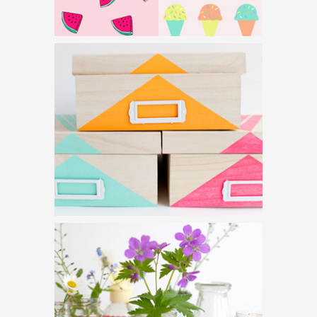
HŰTŐMÁGNES
ÉPÍTŐKOCKÁBÓL
LETÖLTHETŐ FALIKÉPEK