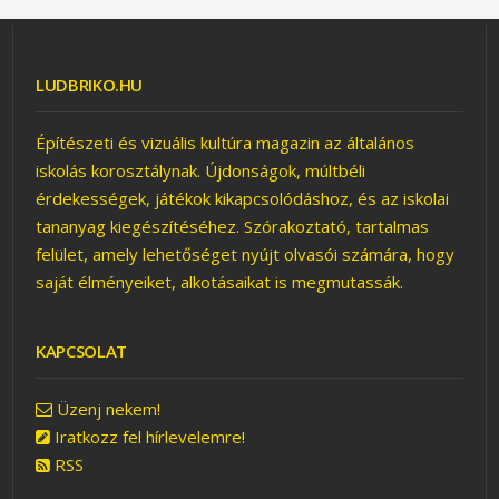
LUDBRIKO.HU
ÍGY KÉSZÜL A POP-ART
KUTYUS
Építészeti és vizuális kultúra magazin az általános
iskolás korosztálynak. Újdonságok, múltbéli
érdekességek, játékok kikapcsolódáshoz, és az iskolai
tananyag kiegészítéséhez. Szórakoztató, tartalmas
felület, amely lehetőséget nyújt olvasói számára, hogy
saját élményeiket, alkotásaikat is megmutassák.
KAPCSOLAT
KÖNNYEN
ELKÉSZÍTHETŐ,
DIVATOS FALIKÉPEK
Üzenj nekem!
Iratkozz fel hírlevelemre!
RSS