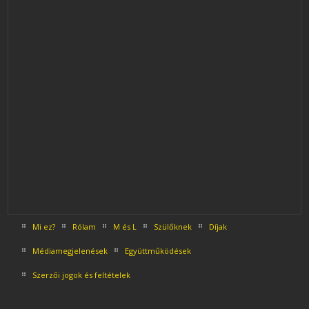
Mi ez?
Rólam
M és L
Szülőknek
Díjak
Médiamegjelenések
Együttműködések
Szerzői jogok és feltételek