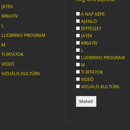
JÁTÉK
A NAP KÉPE
KREATÍV
AJÁNLÓ
L
ÉPÍTÉSZET
LUDBRIKO PROGRAM
JÁTÉK
KREATÍV
M
L
TI ÍRTÁTOK
LUDBRIKO PROGRAM
VIDEÓ
M
TI ÍRTÁTOK
VIZUÁLIS KULTÚRA
VIDEÓ
VIZUÁLIS KULTÚRA