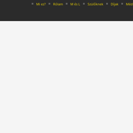
Mi ez?
Rólam
M és L
Szülőknek
Díjak
Médi