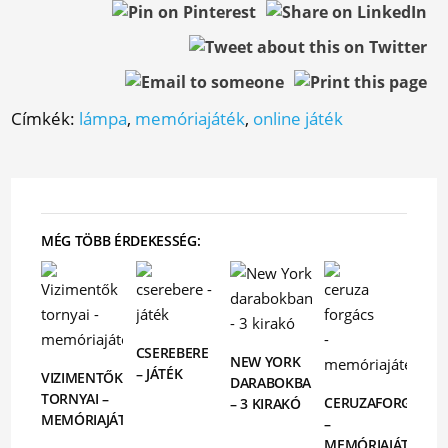
Címkék:
lámpa
,
memóriajáték
,
online játék
MÉG TÖBB ÉRDEKESSÉG:
CSEREBERE
NEW YORK
– JÁTÉK
VIZIMENTŐK
DARABOKBAN
TORNYAI –
CERUZAFORGÁCS
– 3 KIRAKÓ
MEMÓRIAJÁTÉK
–
MEMÓRIAJÁTÉK