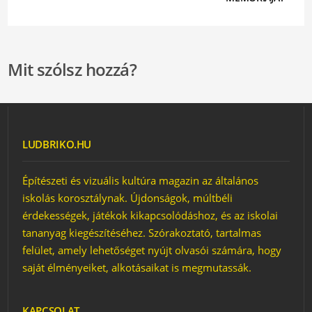
Mit szólsz hozzá?
LUDBRIKO.HU
Építészeti és vizuális kultúra magazin az általános
iskolás korosztálynak. Újdonságok, múltbéli
érdekességek, játékok kikapcsolódáshoz, és az iskolai
tananyag kiegészítéséhez. Szórakoztató, tartalmas
felület, amely lehetőséget nyújt olvasói számára, hogy
saját élményeiket, alkotásaikat is megmutassák.
KAPCSOLAT