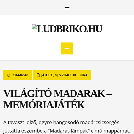
2014-02-18
JÁTÉK
,
L
,
M
,
VIZUÁLIS KULTÚRA
VILÁGÍTÓ MADARAK –
MEMÓRIAJÁTÉK
A tavaszt jelző, egyre hangosodó madárcsicsergés
juttatta eszembe a “Madaras lámpák” című mappámat.