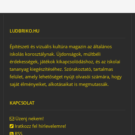
LUDBRIKO.HU
Építészeti és vizuális kultúra magazin az általános
iskolás korosztálynak. Újdonságok, múltbéli
érdekességek, játékok kikapcsolódáshoz, és az iskolai
tananyag kiegészítéséhez. Szórakoztató, tartalmas
felület, amely lehetőséget nyújt olvasói számára, hogy
saját élményeiket, alkotásaikat is megmutassák.
KAPCSOLAT
NAPSÁRGA ÓVODA
JÁTÉK – GÖMB VAGY
TOJÁS?
Üzenj nekem!
Iratkozz fel hírlevelemre!
RSS