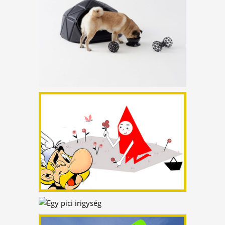
ISKOLA
OSZTÁLYTERMEK
NÉLKÜL?
KEDVENC JÁTÉKAIM