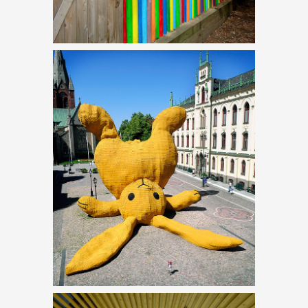
ERKÉLYEK
LOLCICÁK ÉS AZ
ÉPÍTÉSZET
CERUZAKERÍTÉS