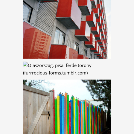
AZ ELSŐ SZŐRÖS
ÉPÜLETLÉNY
VÁZLATFÜZET – JÁTÉK