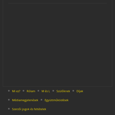
Mi ez?
Rólam
M és L
Szülőknek
Díjak
Médiamegjelenések
Együttműködések
Szerzői jogok és feltételek