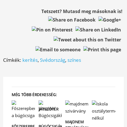
Tetszett? Mutasd meg másoknak is!
Címkék:
kerítés
,
Svédország
,
színes
MÉG TÖBB ÉRDEKESSÉG:
JÁTSZÓTÉR
MAJDNEM
FŐSZEREPBEN
BÚGÓCSIGÁKKAL