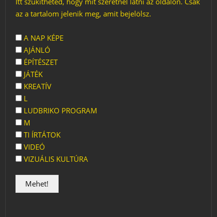
Itt szűkítheted, hogy mit szeretnél látni az oldalon. Csak
az a tartalom jelenik meg, amit bejelölsz.
A NAP KÉPE
AJÁNLÓ
ÉPÍTÉSZET
JÁTÉK
KREATÍV
L
LUDBRIKO PROGRAM
M
TI ÍRTÁTOK
VIDEÓ
VIZUÁLIS KULTÚRA