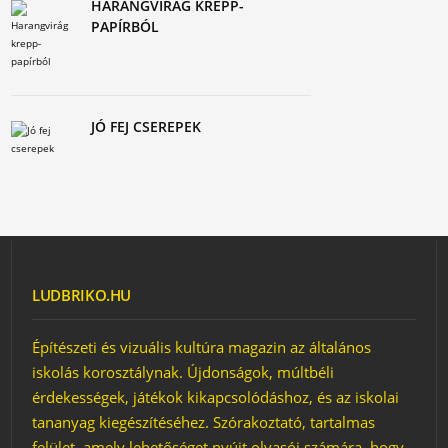
HARANGVIRÁG KREPP-
PAPÍRBÓL
JÓ FEJ CSEREPEK
LUDBRIKO.HU
Építészeti és vizuális kultúra magazin az általános
iskolás korosztálynak. Újdonságok, múltbéli
érdekességek, játékok kikapcsolódáshoz, és az iskolai
tananyag kiegészítéséhez. Szórakoztató, tartalmas
felület, amely lehetőséget nyújt olvasói számára, hogy