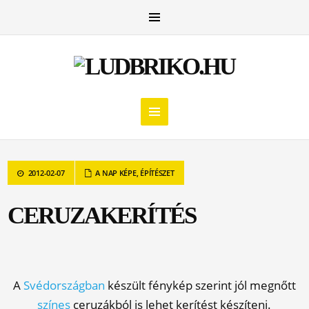
2012-02-07
A NAP KÉPE
,
ÉPÍTÉSZET
CERUZAKERÍTÉS
A
Svédországban
készült fénykép szerint jól megnőtt
színes
ceruzákból is lehet kerítést készíteni.