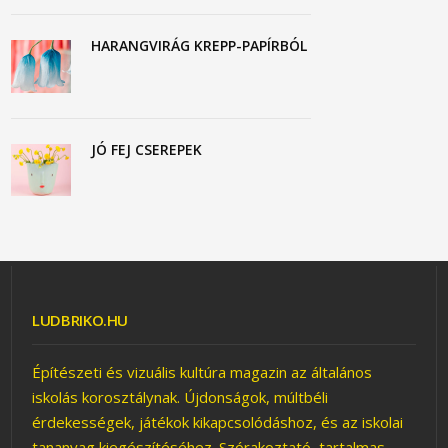
HARANGVIRÁG KREPP-PAPÍRBÓL
JÓ FEJ CSEREPEK
LUDBRIKO.HU
Építészeti és vizuális kultúra magazin az általános
iskolás korosztálynak. Újdonságok, múltbéli
érdekességek, játékok kikapcsolódáshoz, és az iskolai
tananyag kiegészítéséhez. Szórakoztató, tartalmas