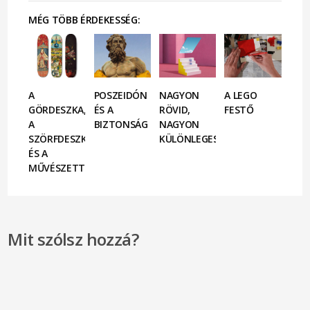
MÉG TÖBB ÉRDEKESSÉG:
A
POSZEIDÓN
NAGYON
A LEGO
GÖRDESZKA,
ÉS A
RÖVID,
FESTŐ
A
BIZTONSÁG
NAGYON
SZÖRFDESZKA
KÜLÖNLEGES
ÉS A
MŰVÉSZETTÖRTÉNET
Mit szólsz hozzá?