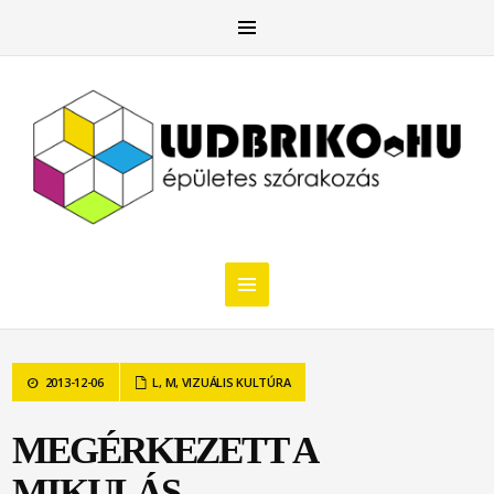
2013-12-06
L
,
M
,
VIZUÁLIS KULTÚRA
MEGÉRKEZETT A
MIKULÁS