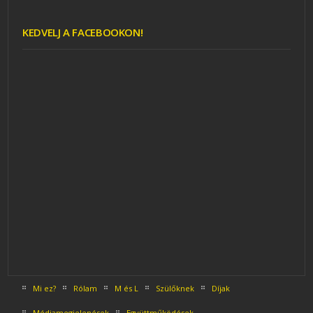
KEDVELJ A FACEBOOKON!
Mi ez?
Rólam
M és L
Szülőknek
Díjak
Médiamegjelenések
Együttműködések