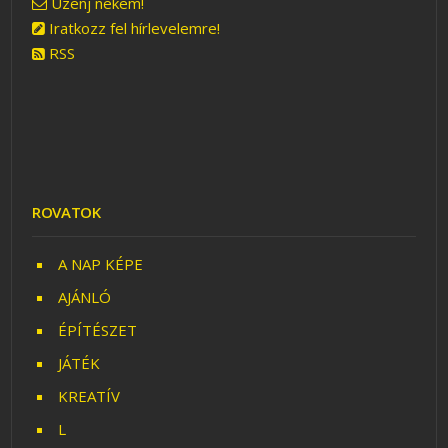
Üzenj nekem!
Iratkozz fel hírlevelemre!
RSS
ROVATOK
A NAP KÉPE
AJÁNLÓ
ÉPÍTÉSZET
JÁTÉK
KREATÍV
L