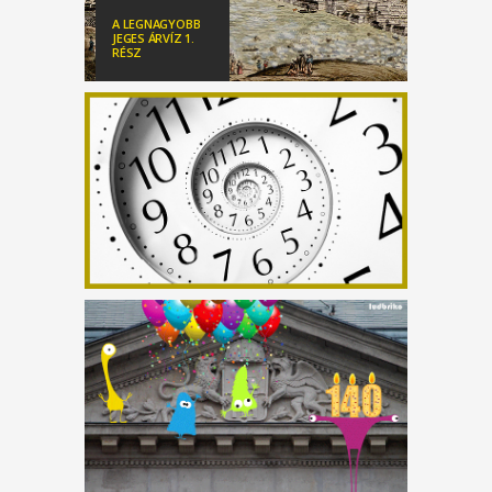
A LEGNAGYOBB
JEGES ÁRVÍZ 1.
RÉSZ
EGYPERCES – A
BUDAVÁRI SIKLÓ
A LEGNAGYOBB JEGES
ÁRVÍZ 2. RÉSZ