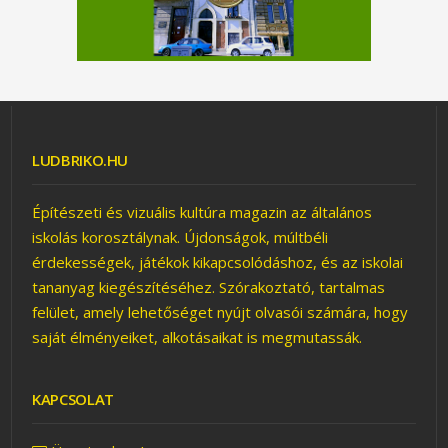
LUDBRIKO.HU
Építészeti és vizuális kultúra magazin az általános
TE TUDOD A VÁLASZT?
iskolás korosztálynak. Újdonságok, múltbéli
érdekességek, játékok kikapcsolódáshoz, és az iskolai
tananyag kiegészítéséhez. Szórakoztató, tartalmas
felület, amely lehetőséget nyújt olvasói számára, hogy
saját élményeiket, alkotásaikat is megmutassák.
KAPCSOLAT
KARCSÚSÁGI VERSENY ?
BUDA ? NEVEZZETEK
VERSENYZŐKET!