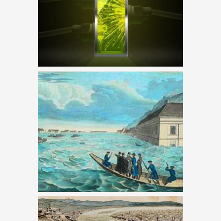
NAP ÁGYÚZÁS UTÁN
EGYPERCES – VASÚT A
BUDAI VÁRNEGYEDBEN