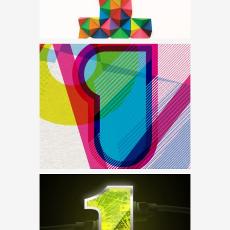
EGYPERCES – BÉKÁK A
FÜRDŐVÍZBEN
EGYPERCES – BUDA 75