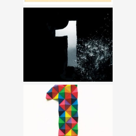
A DUNA-KORZÓ NOÉ
BÁRKÁJA
EGYPERCES – AZ
EGYETLEN LÁTNIVALÓ
BUDÁN