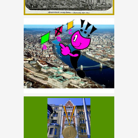
VILÁGRA SZÓLÓ
KAVARODÁS
A CSINOS BUDAI
TEMPLOM –
MÚLTMORZSA