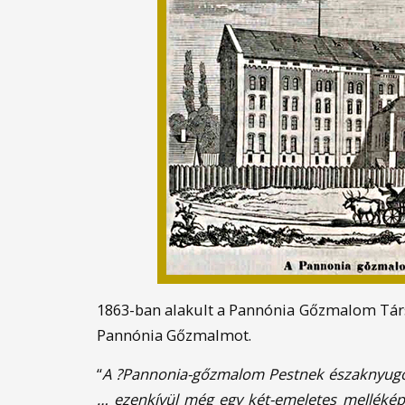
1863-ban alakult a Pannónia Gőzmalom Társas
Pannónia Gőzmalmot.
“
A ?Pannonia-gőzmalom Pestnek északnyugoti
… ezenkívül még egy két-emeletes melléképül