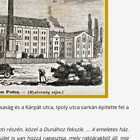
ág és a Kárpát utca, Ipoly utca sarkán építette fel a
 részén, közel a Dunához fekszik. … 4 emeletes ház.
et is van hozzá ragasztva, mely raktárakból áll, mig