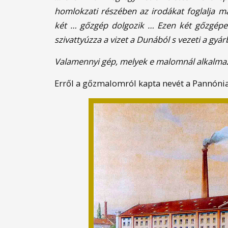
homlokzati részében az irodákat foglalja 
két … gőzgép dolgozik … Ezen két gőzgépen
szivattyúzza a vizet a Dunából s vezeti a gyár
Valamennyi gép, melyek e malomnál alkalmazv
Erről a gőzmalomról kapta nevét a Pannónia