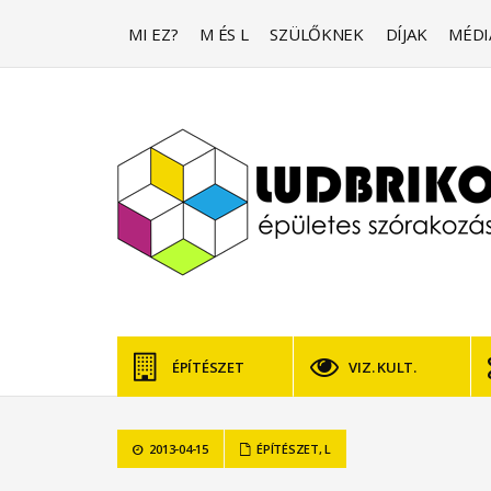
MI EZ?
M ÉS L
SZÜLŐKNEK
DÍJAK
MÉDI
ÉPÍTÉSZET
VIZ. KULT.
2013-04-15
ÉPÍTÉSZET
,
L