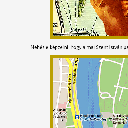
Nehéz elképzelni, hogy a mai Szent Istvá