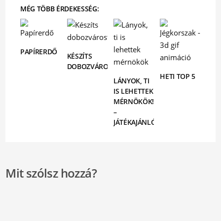
MÉG TÖBB ÉRDEKESSÉG:
PAPÍRERDŐ
KÉSZÍTS
DOBOZVÁROST!
HETI TOP 5
LÁNYOK, TI
IS LEHETTEK
MÉRNÖKÖK!
–
JÁTÉKAJÁNLÓ
Mit szólsz hozzá?