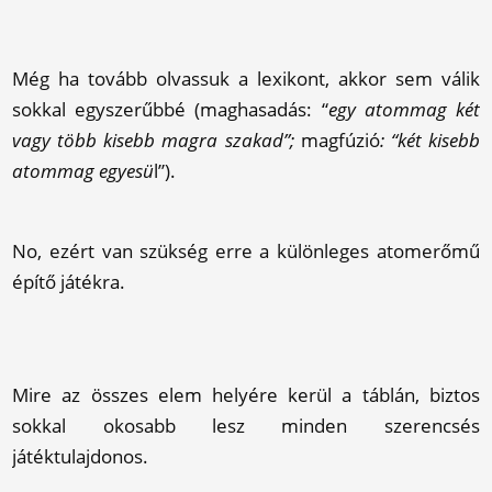
Még ha tovább olvassuk a lexikont, akkor sem válik
sokkal egyszerűbbé (maghasadás: “
egy atommag két
vagy több kisebb magra szakad”;
magfúzió
: “két kisebb
atommag egyesü
l”).
No, ezért van szükség erre a különleges atomerőmű
építő játékra.
Mire az összes elem helyére kerül a táblán, biztos
sokkal okosabb lesz minden szerencsés
játéktulajdonos.