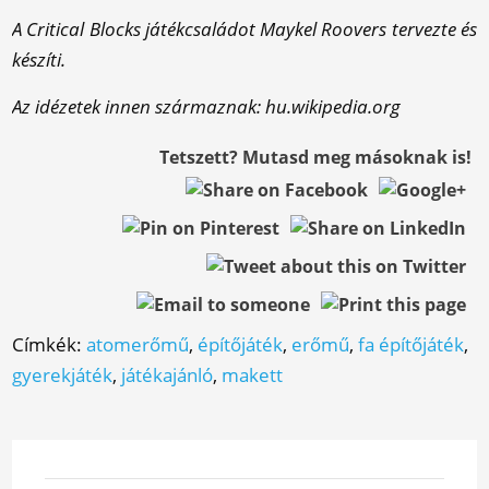
A Critical Blocks játékcsaládot Maykel Roovers tervezte és
készíti.
Az idézetek innen származnak: hu.wikipedia.org
Tetszett? Mutasd meg másoknak is!
Címkék:
atomerőmű
,
építőjáték
,
erőmű
,
fa építőjáték
,
gyerekjáték
,
játékajánló
,
makett