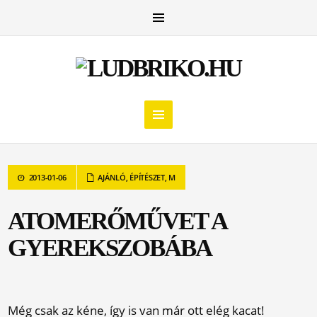
2013-01-06
AJÁNLÓ
,
ÉPÍTÉSZET
,
M
ATOMERŐMŰVET A
GYEREKSZOBÁBA
Még csak az kéne, így is van már ott elég kacat!