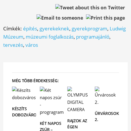
Címkék:
építés
,
gyerekeknek
,
gyerekprogram
,
Ludwig
Múzeum
,
múzeumi foglalkozás
,
programajánló
,
tervezés
,
város
MÉG TÖBB ÉRDEKESSÉG:
KÉSZÍTS
ŰRVÁROSOK
DOBOZVÁROST!
2.
RAJZOK AZ
KÉT NAPOS
ÉGEN
ZSÚR –