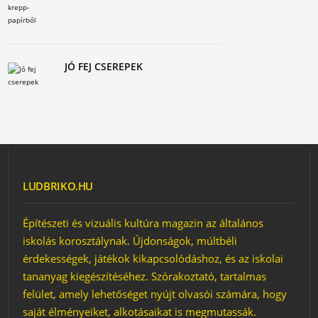
JÓ FEJ CSEREPEK
LUDBRIKO.HU
Építészeti és vizuális kultúra magazin az általános
iskolás korosztálynak. Újdonságok, múltbéli
érdekességek, játékok kikapcsolódáshoz, és az iskolai
tananyag kiegészítéséhez. Szórakoztató, tartalmas
felület, amely lehetőséget nyújt olvasói számára, hogy
saját élményeiket, alkotásaikat is megmutassák.