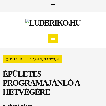
2011-11-18
AJÁNLÓ
,
ÉPÍTÉSZET
,
M
ÉPÜLETES
PROGRAMAJÁNLÓ A
HÉTVÉGÉRE
A lebegő város