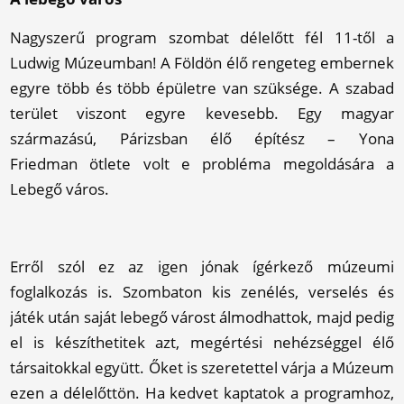
Nagyszerű program szombat délelőtt fél 11-től a
Ludwig Múzeumban! A Földön élő rengeteg embernek
egyre több és több épületre van szüksége. A szabad
terület viszont egyre kevesebb. Egy magyar
származású, Párizsban élő építész – Yona
Friedman ötlete volt e probléma megoldására a
Lebegő város.
Erről szól ez az igen jónak ígérkező múzeumi
foglalkozás is. Szombaton kis zenélés, verselés és
játék után saját lebegő várost álmodhattok, majd pedig
el is készíthetitek azt, megértési nehézséggel élő
társaitokkal együtt. Őket is szeretettel várja a Múzeum
ezen a délelőttön. Ha kedvet kaptatok a programhoz,