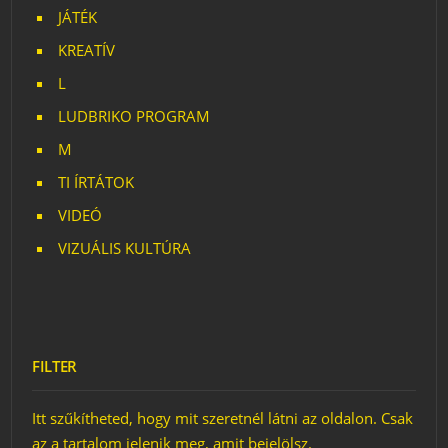
JÁTÉK
KREATÍV
L
LUDBRIKO PROGRAM
M
TI ÍRTÁTOK
VIDEÓ
VIZUÁLIS KULTÚRA
FILTER
Itt szűkítheted, hogy mit szeretnél látni az oldalon. Csak
az a tartalom jelenik meg, amit bejelölsz.