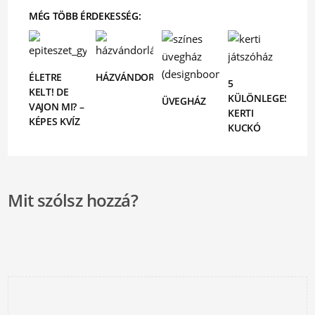
MÉG TÖBB ÉRDEKESSÉG:
ÉLETRE
HÁZVÁNDORLÁSOK
5
KELT! DE
KÜLÖNLEGES
ÜVEGHÁZ
VAJON MI? –
KERTI
KÉPES KVÍZ
KUCKÓ
Mit szólsz hozzá?