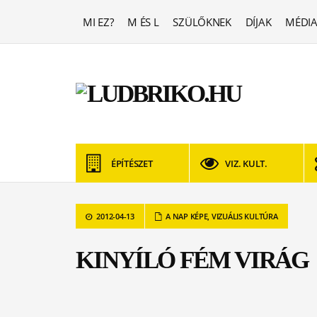
MI EZ?
M ÉS L
SZÜLŐKNEK
DÍJAK
MÉDIA
ÉPÍTÉSZET
VIZ. KULT.
2012-04-13
A NAP KÉPE
,
VIZUÁLIS KULTÚRA
KINYÍLÓ FÉM VIRÁG