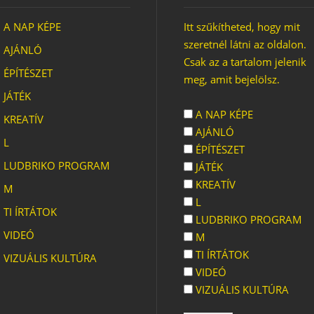
A NAP KÉPE
Itt szűkítheted, hogy mit
szeretnél látni az oldalon.
AJÁNLÓ
Csak az a tartalom jelenik
ÉPÍTÉSZET
meg, amit bejelölsz.
JÁTÉK
A NAP KÉPE
KREATÍV
AJÁNLÓ
L
ÉPÍTÉSZET
LUDBRIKO PROGRAM
JÁTÉK
KREATÍV
M
L
TI ÍRTÁTOK
LUDBRIKO PROGRAM
VIDEÓ
M
TI ÍRTÁTOK
VIZUÁLIS KULTÚRA
VIDEÓ
VIZUÁLIS KULTÚRA