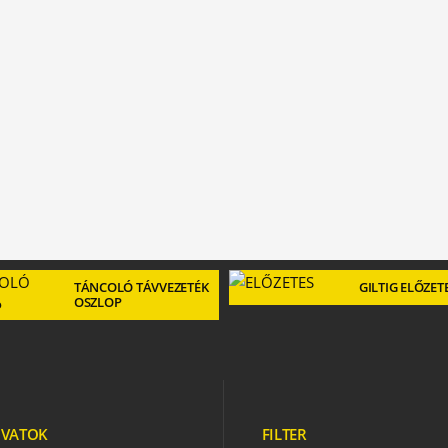
TÁNCOLÓ TÁVVEZETÉK
GILTIG ELŐZET
OSZLOP
VATOK
FILTER