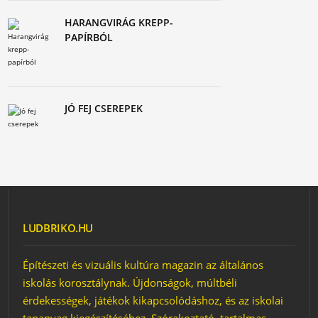
HARANGVIRÁG KREPP-
PAPÍRBÓL
JÓ FEJ CSEREPEK
LUDBRIKO.HU
Építészeti és vizuális kultúra magazin az általános
iskolás korosztálynak. Újdonságok, múltbéli
érdekességek, játékok kikapcsolódáshoz, és az iskolai