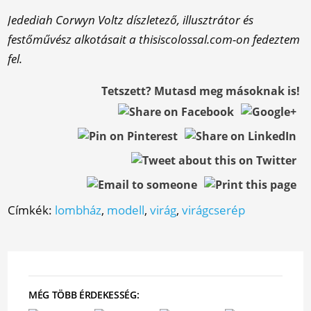
Jedediah Corwyn Voltz díszletező, illusztrátor és
festőművész alkotásait a thisiscolossal.com-on fedeztem
fel.
Tetszett? Mutasd meg másoknak is!
Címkék:
lombház
,
modell
,
virág
,
virágcserép
MÉG TÖBB ÉRDEKESSÉG: