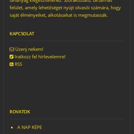
tananyag kiegészítéséhez. Szórakoztató, tartalmas
felület, amely lehetőséget nyújt olvasói számára, hogy
saját élményeiket, alkotásaikat is megmutassák.
KAPCSOLAT
Üzenj nekem!
Iratkozz fel hírlevelemre!
RSS
ROVATOK
A NAP KÉPE