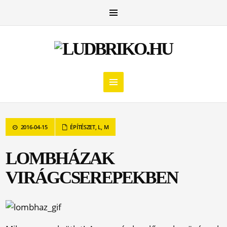
2016-04-15
ÉPÍTÉSZET
,
L
,
M
LOMBHÁZAK
VIRÁGCSEREPEKBEN