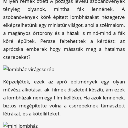
Milyen remek ötlet! A pozsgás levelű szobanövények
tényleg olyanok, mintha fák lennének. A
szobanövények köré épített lombházakat nézegetve
elképzelhetünk egy miniatűr világot, ahol a szélmalom,
a magányos őrtorony és a házak is mind-mind a fák
köré épültek. Persze feltehetitek a kérdést: az
aprócska emberek hogy másszák meg a hatalmas
cserepeket?
Képzeljétek, ezek az apró építmények egy olyan
művész alkotásai, aki filmek díszleteit készíti, ám ezek
a lombházak nem egy film kellékei. Ha azok lennének,
biztos megépítette volna a cserepeknek támasztott
létrákat, és a kötéllifteket.