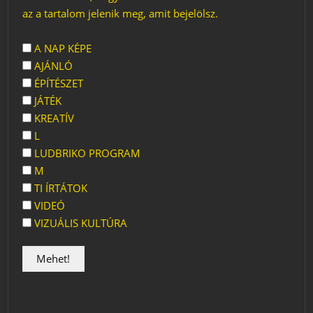
az a tartalom jelenik meg, amit bejelölsz.
A NAP KÉPE
AJÁNLÓ
ÉPÍTÉSZET
JÁTÉK
KREATÍV
L
LUDBRIKO PROGRAM
M
TI ÍRTÁTOK
VIDEÓ
VIZUÁLIS KULTÚRA