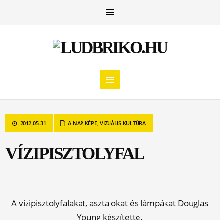
2012-05-31
A NAP KÉPE
,
VIZUÁLIS KULTÚRA
VÍZIPISZTOLYFAL
A vízipisztolyfalakat, asztalokat és lámpákat Douglas
Young készítette.