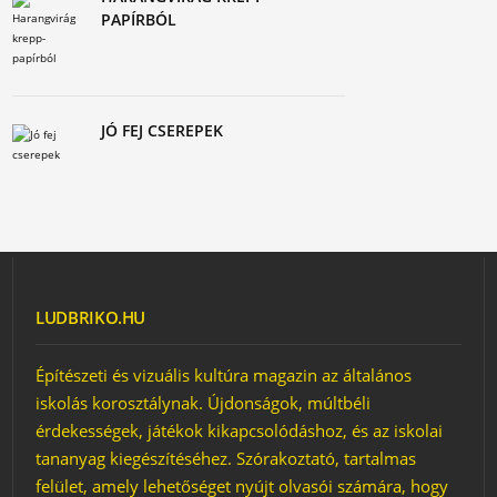
PAPÍRBÓL
JÓ FEJ CSEREPEK
LUDBRIKO.HU
Építészeti és vizuális kultúra magazin az általános
iskolás korosztálynak. Újdonságok, múltbéli
érdekességek, játékok kikapcsolódáshoz, és az iskolai
tananyag kiegészítéséhez. Szórakoztató, tartalmas
felület, amely lehetőséget nyújt olvasói számára, hogy