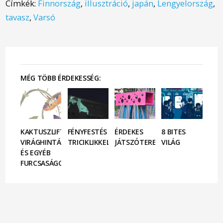
Címkék:
Finnország
,
illusztráció
,
japán
,
Lengyelország
,
tavasz
,
Varsó
MÉG TÖBB ÉRDEKESSÉG:
KAKTUSZLIFT,
FÉNYFESTÉS
ÉRDEKES
8 BITES
VIRÁGHINTÁK
TRICIKLIKKEL
JÁTSZÓTEREK
VILÁG
ÉS EGYÉB
FURCSASÁGOK