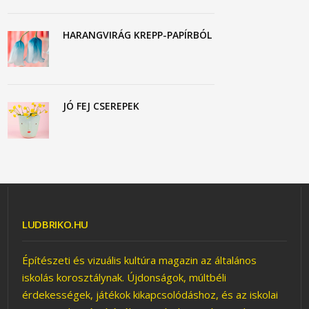
HARANGVIRÁG KREPP-PAPÍRBÓL
JÓ FEJ CSEREPEK
LUDBRIKO.HU
Építészeti és vizuális kultúra magazin az általános
iskolás korosztálynak. Újdonságok, múltbéli
érdekességek, játékok kikapcsolódáshoz, és az iskolai