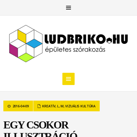
2016-04-09
KREATÍV
,
L
,
M
,
VIZUÁLIS KULTÚRA
EGY CSOKOR
ILLUSZTRÁCIÓ