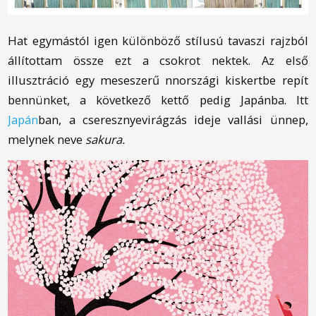
Hat egymástól igen különböző stílusú tavaszi rajzból
állítottam össze ezt a csokrot nektek. Az első
illusztráció egy meseszerű finnországi kiskertbe repít
bennünket, a következő kettő pedig Japánba. Itt
Japán
ban, a cseresznyevirágzás ideje vallási ünnep,
melynek neve
sakura.