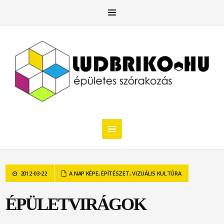
2012-03-22
A NAP KÉPE
,
ÉPÍTÉSZET
,
VIZUÁLIS KULTÚRA
ÉPÜLETVIRÁGOK