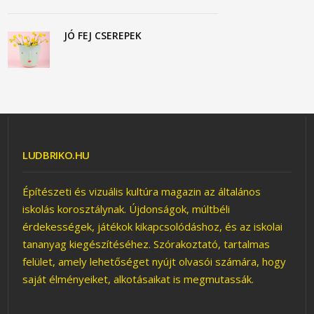
JÓ FEJ CSEREPEK
LUDBRIKO.HU
Építészeti és vizuális kultúra magazin az általános
iskolás korosztálynak. Újdonságok, múltbéli
érdekességek, játékok kikapcsolódáshoz, és az iskolai
tananyag kiegészítéséhez. Szórakoztató, tartalmas
felület, amely lehetőséget nyújt olvasói számára, hogy
saját élményeiket, alkotásaikat is megmutassák.