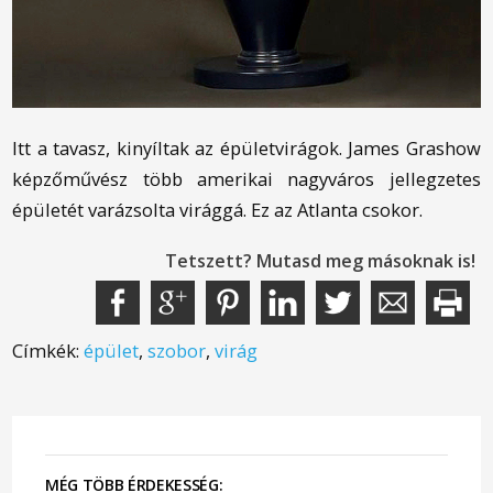
Itt a tavasz, kinyíltak az épületvirágok. James Grashow
képzőművész több amerikai nagyváros jellegzetes
épületét varázsolta virággá. Ez az Atlanta csokor.
Tetszett? Mutasd meg másoknak is!
Címkék:
épület
,
szobor
,
virág
MÉG TÖBB ÉRDEKESSÉG: