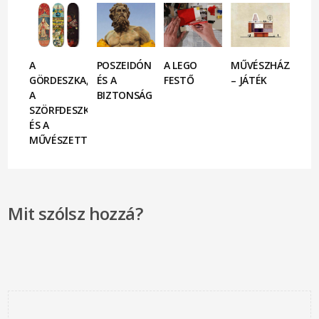
A
POSZEIDÓN
A LEGO
MŰVÉSZHÁZAK
GÖRDESZKA,
ÉS A
FESTŐ
– JÁTÉK
A
BIZTONSÁG
SZÖRFDESZKA
ÉS A
MŰVÉSZETTÖRTÉNET
Mit szólsz hozzá?