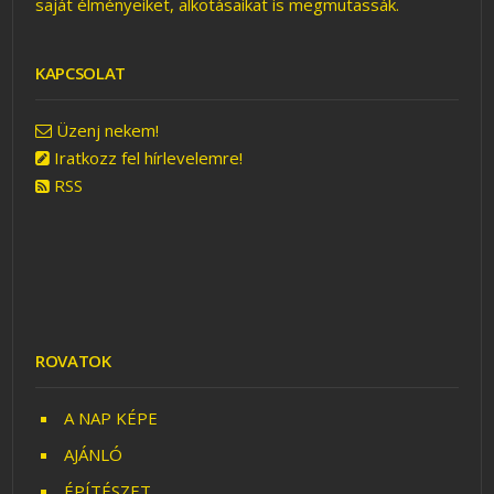
saját élményeiket, alkotásaikat is megmutassák.
KAPCSOLAT
Üzenj nekem!
Iratkozz fel hírlevelemre!
RSS
ROVATOK
A NAP KÉPE
AJÁNLÓ
ÉPÍTÉSZET