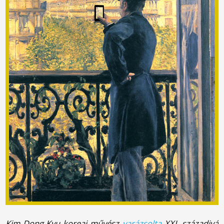
Kim Dong-Kyu koreai művész
varázsolta
XXI. századivá