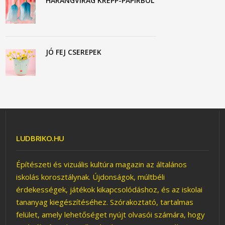
HARANGVIRÁG KREPP-PAPÍRBÓL
JÓ FEJ CSEREPEK
LUDBRIKO.HU
Építészeti és vizuális kultúra magazin az általános
iskolás korosztálynak. Újdonságok, múltbéli
érdekességek, játékok kikapcsolódáshoz, és az iskolai
tananyag kiegészítéséhez. Szórakoztató, tartalmas
felület, amely lehetőséget nyújt olvasói számára, hogy