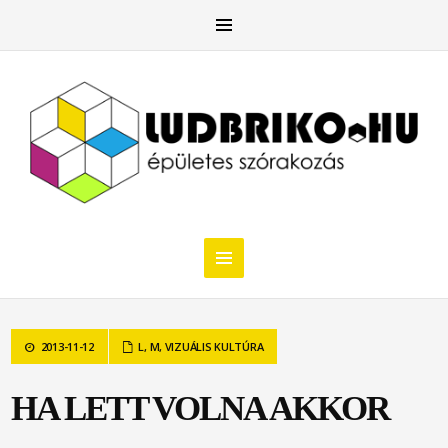
2013-11-12
L
,
M
,
VIZUÁLIS KULTÚRA
HA LETT VOLNA AKKOR