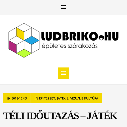
2012-12-13
ÉPÍTÉSZET
,
JÁTÉK
,
L
,
VIZUÁLIS KULTÚRA
TÉLI IDŐUTAZÁS – JÁTÉK