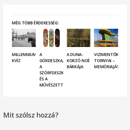
MÉG TÖBB ÉRDEKESSÉG:
MILLENNIUMI
A
A DUNA-
VIZIMENTŐK
KVÍZ
GÖRDESZKA,
KORZÓ NOÉ
TORNYAI –
A
BÁRKÁJA
MEMÓRIAJÁTÉK
SZÖRFDESZKA
ÉS A
MŰVÉSZETTÖRTÉNET
Mit szólsz hozzá?