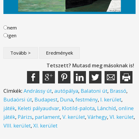
nem
igen
Tetszett? Mutasd meg másoknak is!
Címkék:
Andrássy út
,
autópálya
,
Balatoni út
,
Brassó
,
Budaörsi út
,
Budapest
,
Duna
,
festmény
,
I. kerület
,
játék
,
Keleti pályaudvar
,
Klotild-palota
,
Lánchíd
,
online
játék
,
Párizs
,
parlament
,
V. kerület
,
Várhegy
,
VI. kerület
,
VIII. kerület
,
XI. kerület