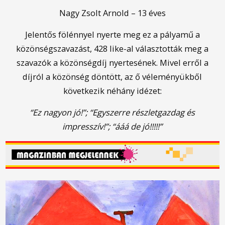
Nagy Zsolt Arnold – 13 éves
Jelentős fölénnyel nyerte meg ez a pályamű a
közönségszavazást, 428 like-al választották meg a
szavazók a közönségdíj nyertesének. Mivel erről a
díjról a közönség döntött, az ő véleményükből
következik néhány idézet:
“Ez nagyon jó!”;
“Egyszerre részletgazdag és
impresszív!”;
“ááá de jó!!!!!”