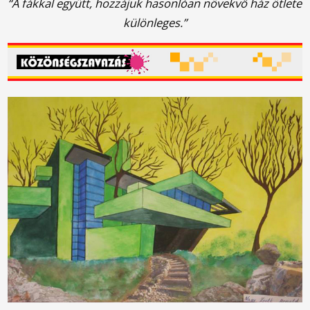
“A fákkal együtt, hozzájuk hasonlóan növekvő ház ötlete
különleges.”