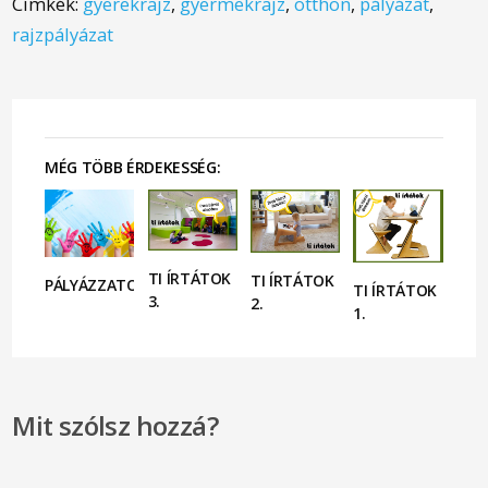
Címkék:
gyerekrajz
,
gyermekrajz
,
otthon
,
pályázat
,
rajzpályázat
MÉG TÖBB ÉRDEKESSÉG:
TI ÍRTÁTOK
TI ÍRTÁTOK
PÁLYÁZZATOK!
TI ÍRTÁTOK
3.
2.
1.
Mit szólsz hozzá?