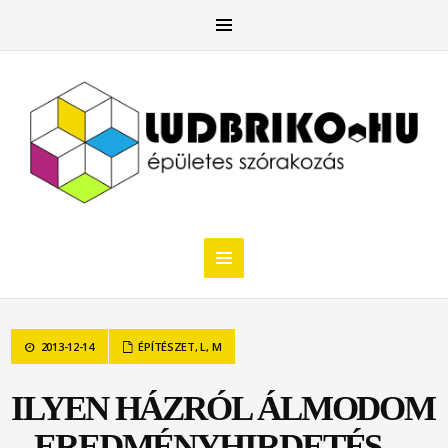
2013-12-14
ÉPÍTÉSZET
,
L
,
M
ILYEN HÁZRÓL ÁLMODOM
– EREDMÉNYHIRDETÉS