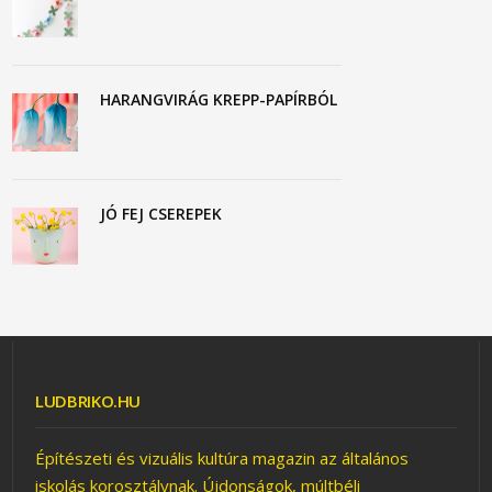
HARANGVIRÁG KREPP-PAPÍRBÓL
JÓ FEJ CSEREPEK
LUDBRIKO.HU
Építészeti és vizuális kultúra magazin az általános
iskolás korosztálynak. Újdonságok, múltbéli