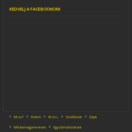
KEDVELJ A FACEBOOKON!
Mi ez?
Rólam
M és L
Szülőknek
Díjak
Médiamegjelenések
Együttműködések