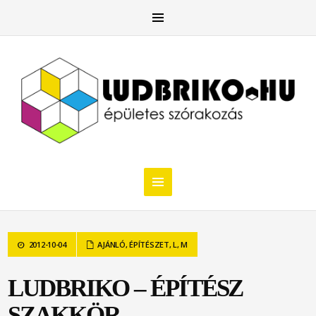
2012-10-04
AJÁNLÓ
,
ÉPÍTÉSZET
,
L
,
M
LUDBRIKO – ÉPÍTÉSZ
SZAKKÖR