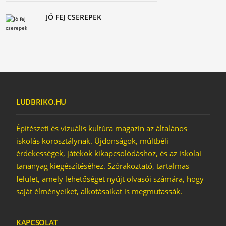
JÓ FEJ CSEREPEK
LUDBRIKO.HU
Építészeti és vizuális kultúra magazin az általános
iskolás korosztálynak. Újdonságok, múltbéli
érdekességek, játékok kikapcsolódáshoz, és az iskolai
tananyag kiegészítéséhez. Szórakoztató, tartalmas
felület, amely lehetőséget nyújt olvasói számára, hogy
saját élményeiket, alkotásaikat is megmutassák.
KAPCSOLAT