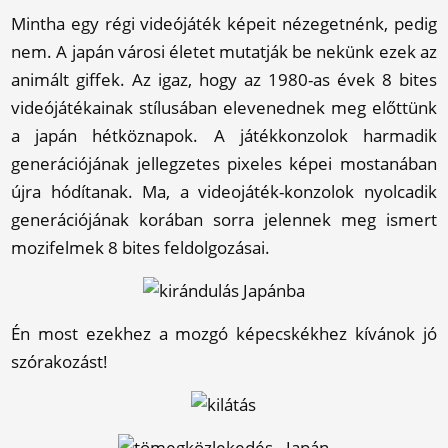
Mintha egy régi videójáték képeit nézegetnénk, pedig
nem. A japán városi életet mutatják be nekünk ezek az
animált giffek. Az igaz, hogy az 1980-as évek 8 bites
videójátékainak stílusában elevenednek meg előttünk
a japán hétköznapok. A játékkonzolok harmadik
generációjának jellegzetes pixeles képei mostanában
újra hódítanak. Ma, a videojáték-konzolok nyolcadik
generációjának korában sorra jelennek meg ismert
mozifelmek 8 bites feldolgozásai.
Én most ezekhez a mozgó képecskékhez kívánok jó
szórakozást!