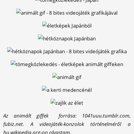
Az animált giffek forrása: 1041uuu.tumblr.com,
fubiz.net. A videojáték-konzolok történelméről a
hu.wikipedia.org-on olvastam.