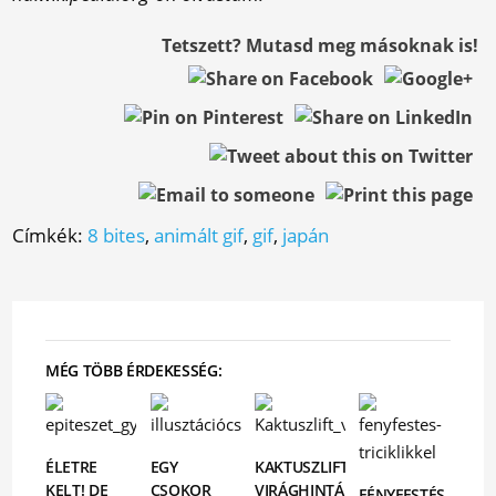
Tetszett? Mutasd meg másoknak is!
Címkék:
8 bites
,
animált gif
,
gif
,
japán
MÉG TÖBB ÉRDEKESSÉG:
ÉLETRE
EGY
KAKTUSZLIFT,
KELT! DE
CSOKOR
VIRÁGHINTÁK
FÉNYFESTÉS