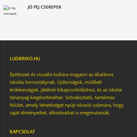
JÓ FEJ CSEREPEK
LUDBRIKO.HU
Építészeti és vizuális kultúra magazin az általános
iskolás korosztálynak. Újdonságok, múltbéli
érdekességek, játékok kikapcsolódáshoz, és az iskolai
tananyag kiegészítéséhez. Szórakoztató, tartalmas
felület, amely lehetőséget nyújt olvasói számára, hogy
saját élményeiket, alkotásaikat is megmutassák.
KAPCSOLAT