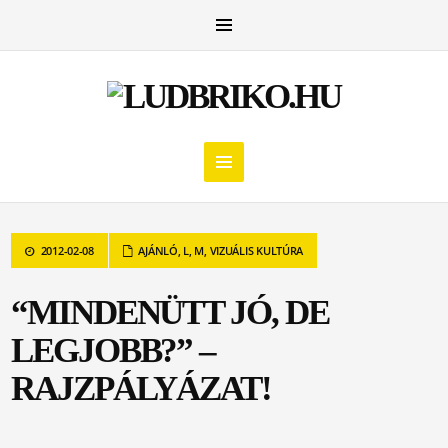
2012-02-08
AJÁNLÓ
,
L
,
M
,
VIZUÁLIS KULTÚRA
“MINDENÜTT JÓ, DE
LEGJOBB?” –
RAJZPÁLYÁZAT!