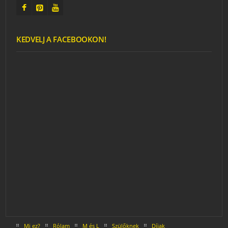
KEDVELJ A FACEBOOKON!
Mi ez?
Rólam
M és L
Szülőknek
Díjak