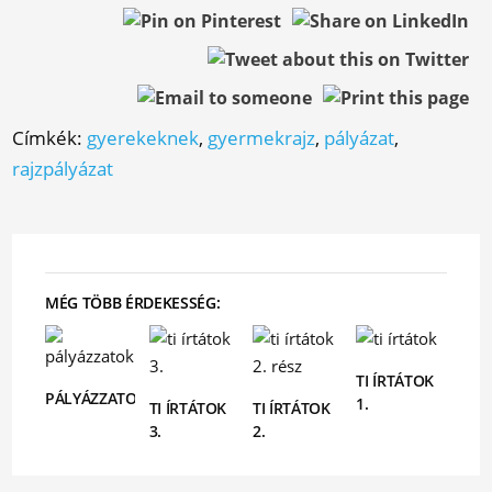
Címkék:
gyerekeknek
,
gyermekrajz
,
pályázat
,
rajzpályázat
MÉG TÖBB ÉRDEKESSÉG:
TI ÍRTÁTOK
PÁLYÁZZATOK!
1.
TI ÍRTÁTOK
TI ÍRTÁTOK
3.
2.