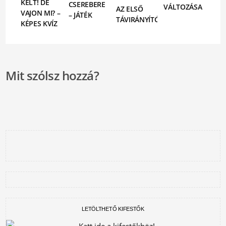
KELT! DE
CSEREBERE
VÁLTOZÁSA
AZ ELSŐ
VAJON MI? –
– JÁTÉK
TÁVIRÁNYÍTÓ
KÉPES KVÍZ
Mit szólsz hozzá?
LETÖLTHETŐ KIFESTŐK