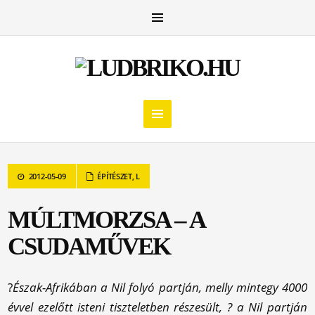
2012-05-09
ÉPÍTÉSZET
,
L
MÚLTMORZSA – A
CSUDAMŰVEK
?
Észak-Afrikában a Nil folyó partján, melly mintegy 4000
évvel ezelőtt isteni tiszteletben részesült, ? a Nil partján