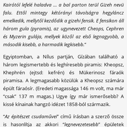
Kairótól lefelé haladva … a bal parton terül Gizeh nevü
falu. Ettől mintegy kétórányi távolságra hegyláncz
emelkedik, mellytől kezdődik a gizehi fensik. E fensikon áll
három gula (pyramis), az ugynevezett Cheops, Cephren
és Myzerin gulája, mellyek közől az első legnagyobb, a
második kisebb, a harmadik legkisebb.
“
Egyiptomban, a Nílus partján, Gízában található a
három legismertebb és leghíresebb piramis: Kheopsz,
Khephrén (ejtsd: kefrén) és Mükerinosz fáraók
piramisa. A legmagasabb közülük a Kheopsz számára
épült fáraósír. (Eredeti magassága 146 m volt, ma már
“csak” 137 m magas.) Ugye így már ismerősebb? A
kissé kínainak hangzó idézet 1858-ból származik.
“
Az épitészet csudaművei
” című írásban a szerző össze
is hasonlítja az akkori “
legnevezetesebb
” épületek