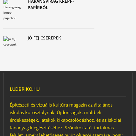
HARANGVIRÁG KREPP-
PAPÍRBÓL
JÓ FEJ CSEREPEK
LUDBRIKO.HU
Építészeti és vizuális kultúra magazin az általános
iskolás korosztálynak. Újdonságok, múltbéli
érdekességek, játékok kikapcsolódáshoz, és az iskolai
tananyag kiegészítéséhez. Szórakoztató, tartalmas
felület, amely lehetőséget nyújt olvasói számára, hogy