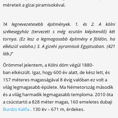
méreteit a gízai piramisokéval.
?
A legnevezetesebb épitmények.
1. és 2. A kölni
székesegyház (tervezett s még ezután kiépitendő) két
tornya. (Ez lesz a legmagasabb épitmény e földön, ha
elkészül valaha.)
3. A gizehi pyramisok Egyptusban. (421
láb.)
“
Örömmel jelentem, a Kölni dóm végül 1880-
ban elkészült. Igaz, hogy 600 év alatt, de kész lett, és
157 méteres magasságával 8 évig valóban ez volt a
világ legmagasabb épülete. Ma Németország második
és a világ harmadik legmagasabb temploma. 2010 óta
a csúcstartó a 828 méter magas, 160 emeletes dubaji
Burdzs Kalifa
. 130 év – 671 m, érdekes.