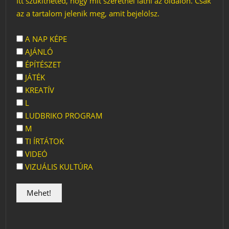
Itt szűkítheted, hogy mit szeretnél látni az oldalon. Csak
az a tartalom jelenik meg, amit bejelölsz.
A NAP KÉPE
AJÁNLÓ
ÉPÍTÉSZET
JÁTÉK
KREATÍV
L
LUDBRIKO PROGRAM
M
TI ÍRTÁTOK
VIDEÓ
VIZUÁLIS KULTÚRA