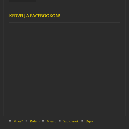
KEDVELJ A FACEBOOKON!
Mi ez?
Rólam
M és L
Szülőknek
Díjak