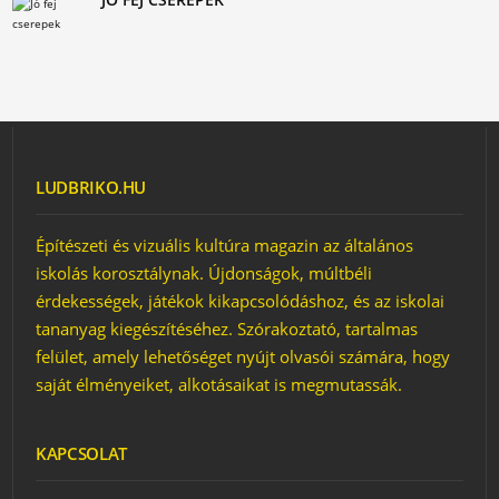
LUDBRIKO.HU
Építészeti és vizuális kultúra magazin az általános
iskolás korosztálynak. Újdonságok, múltbéli
érdekességek, játékok kikapcsolódáshoz, és az iskolai
tananyag kiegészítéséhez. Szórakoztató, tartalmas
felület, amely lehetőséget nyújt olvasói számára, hogy
saját élményeiket, alkotásaikat is megmutassák.
KAPCSOLAT