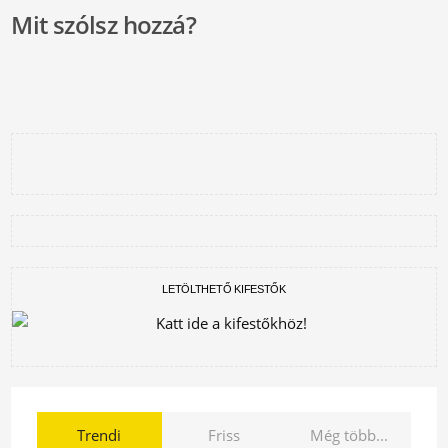
Mit szólsz hozzá?
LETÖLTHETŐ KIFESTŐK
Trendi
Friss
Még több...