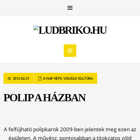
2012-02-21
A NAP KÉPE
,
VIZUÁLIS KULTÚRA
POLIP A HÁZBAN
A felfújható polipkarok 2009-ben jelentek meg ezen az
épületen. A művész, pontosabban a titokzatos zöld